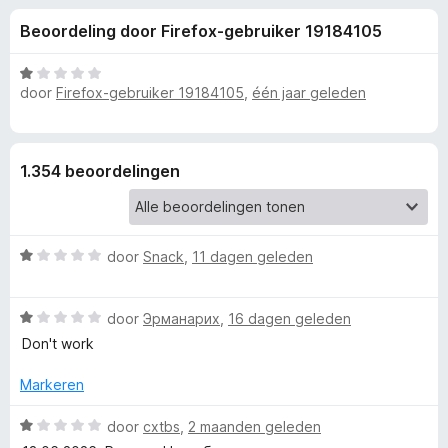
e
:
x
Beoordeling door Firefox-gebruiker 19184105
3
B
l
,
r
2
W
o
door
Firefox-gebruiker 19184105
,
één jaar geleden
i
v
a
w
a
a
n
r
s
n
5
d
e
1.354 beoordelingen
e
r
g
r
i
e
n
W
door
Snack
,
11 dagen geleden
g
a
:
n
a
1
W
r
door
Эрманарих
,
16 dagen geleden
v
v
a
d
Don't work
a
a
e
n
r
r
o
Markeren
5
d
i
e
n
W
door
cxtbs
,
2 maanden geleden
o
r
g
a