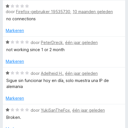
1
e
W
v
r
door
Firefox-gebruiker 19535730
,
10 maanden geleden
a
a
i
a
no connections
n
n
r
5
g
d
Markeren
:
e
1
r
W
door
PeterDreck
,
één jaar geleden
v
i
a
not working since 1 or 2 month
a
n
a
n
g
r
Markeren
5
:
d
1
e
W
door
Adelheid H.
,
één jaar geleden
v
r
a
Sigue sin funcionar hoy en día, solo muestra una IP de
a
i
a
alemania
n
n
r
5
g
d
Markeren
:
e
1
r
W
door
YukiSanTheFox
,
één jaar geleden
v
i
a
Broken.
a
n
a
n
g
r