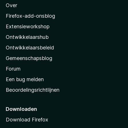
Over
o
z
Firefox-add-onsblog
i
Extensieworkshop
l
Ontwikkelaarshub
l
a
Ontwikkelaarsbeleid
’
Gemeenschapsblog
s
s
Forum
t
Een bug melden
a
Beoordelingsrichtlijnen
r
t
p
Downloaden
a
Download Firefox
g