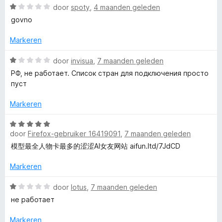
r
W
P
5
g
door
spoty
,
4 maanden geleden
i
a
:
govno
n
a
1
N
g
r
v
Markeren
:
d
a
-
1
e
n
W
door
invisua
,
7 maanden geleden
v
r
5
a
РФ, не работает. Список стран для подключения просто
B
a
i
a
пуст
n
n
r
5
g
d
e
Markeren
:
e
1
r
W
s
v
i
door
Firefox-gebruiker 16419091
,
7 maanden geleden
a
a
n
a
模型最全人物卡最多的涩涩AI女友网站 aifun.ltd/7JdCD
t
n
g
r
5
:
d
Markeren
V
1
e
v
r
W
door
lotus
,
7 maanden geleden
a
i
a
P
не работает
n
n
a
5
g
r
Markeren