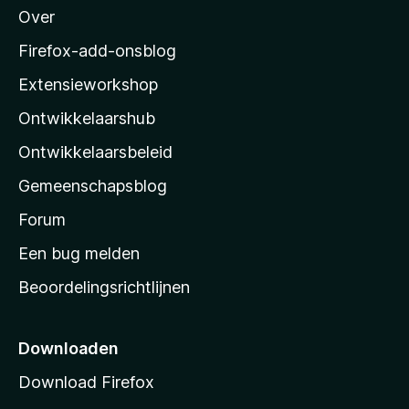
Over
o
z
Firefox-add-onsblog
i
Extensieworkshop
l
Ontwikkelaarshub
l
a
Ontwikkelaarsbeleid
’
Gemeenschapsblog
s
s
Forum
t
Een bug melden
a
Beoordelingsrichtlijnen
r
t
p
Downloaden
a
Download Firefox
g