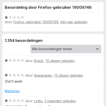
e
:
x
Beoordeling door Firefox-gebruiker 19009746
3
B
l
,
r
2
W
o
door
Firefox-gebruiker 19009746
,
één jaar geleden
i
v
a
w
a
a
n
r
s
n
5
d
e
1.354 beoordelingen
e
r
g
r
i
e
n
W
door
Snack
,
10 dagen geleden
g
a
:
n
a
1
W
r
door
Эрманарих
,
15 dagen geleden
v
v
a
d
Don't work
a
a
e
n
r
r
o
Markeren
5
d
i
e
n
W
door
cxtbs
,
2 maanden geleden
o
r
g
a