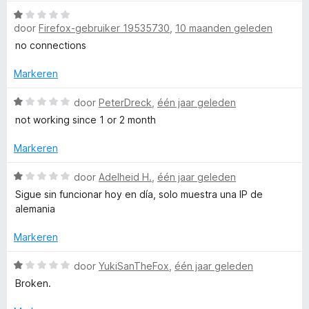
1
e
W
v
r
door
Firefox-gebruiker 19535730
,
10 maanden geleden
a
a
i
a
no connections
n
n
r
5
g
d
Markeren
:
e
1
r
W
door
PeterDreck
,
één jaar geleden
v
i
a
not working since 1 or 2 month
a
n
a
n
g
r
Markeren
5
:
d
1
e
W
door
Adelheid H.
,
één jaar geleden
v
r
a
Sigue sin funcionar hoy en día, solo muestra una IP de
a
i
a
alemania
n
n
r
5
g
d
Markeren
:
e
1
r
W
door
YukiSanTheFox
,
één jaar geleden
v
i
a
Broken.
a
n
a
n
g
r