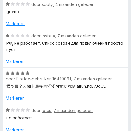
r
W
P
5
g
door
spoty
,
4 maanden geleden
i
a
:
govno
n
a
1
N
g
r
v
Markeren
:
d
a
-
1
e
n
W
door
invisua
,
7 maanden geleden
v
r
5
a
РФ, не работает. Список стран для подключения просто
B
a
i
a
пуст
n
n
r
5
g
d
e
Markeren
:
e
1
r
W
s
v
i
door
Firefox-gebruiker 16419091
,
7 maanden geleden
a
a
n
a
模型最全人物卡最多的涩涩AI女友网站 aifun.ltd/7JdCD
t
n
g
r
5
:
d
Markeren
V
1
e
v
r
W
door
lotus
,
7 maanden geleden
a
i
a
P
не работает
n
n
a
5
g
r
Markeren