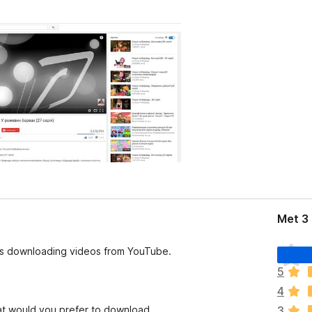
Met 3
E
es downloading videos from YouTube.
r
5
z
4
i
j
at would you prefer to download.
3