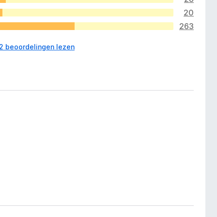
20
263
02 beoordelingen lezen