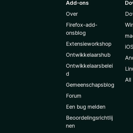
Add-ons
Do
a
Over
Do
r
M
Firefox-add-
Wi
o
onsblog
ma
z
Extensieworkshop
i
iO
l
Ontwikkelaarshub
An
l
Ontwikkelaarsbelei
Lin
a
d
’
All
Gemeenschapsblog
s
s
Forum
t
Een bug melden
a
Beoordelingsrichtlij
r
nen
t