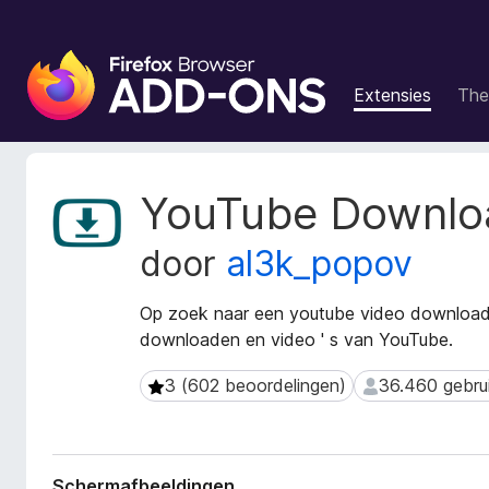
A
d
Extensies
The
d
-
o
n
M
YouTube Downlo
s
e
t
v
door
al3k_popov
a
o
g
o
e
Op zoek naar een youtube video download
r
g
downloaden en video ' s van YouTube.
F
e
i
v
3 (602 beoordelingen)
36.460 gebru
3 (602 beoordelingen)
36.460 gebruik
r
e
n
e
s
f
v
o
Schermafbeeldingen