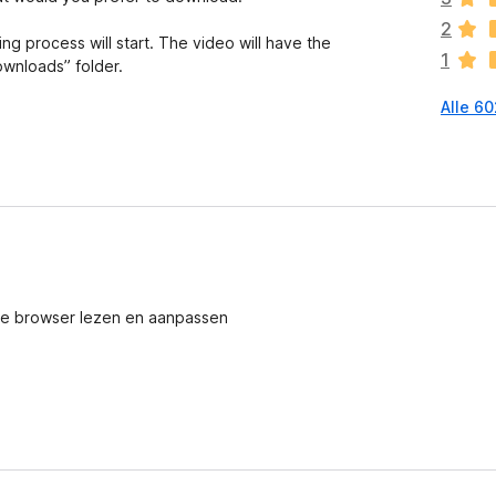
n
2
n
g process will start. The video will have the
1
o
ownloads” folder.
g
Alle 6
g
e
e
n
w
a
a
r
d
e browser lezen en aanpassen
e
r
i
n
g
e
n