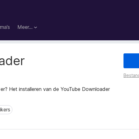
ma’s
Meer…
ader
Bestan
er? Het installeren van de YouTube Downloader
ikers
ers