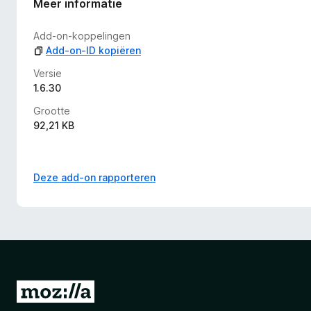
Meer informatie
Add-on-koppelingen
Add-on-ID kopiëren
Versie
1.6.30
Grootte
92,21 KB
Deze add-on rapporteren
N
a