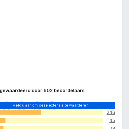
 gewaardeerd door 602 beoordelaars
Meld u aan om deze extensie te waarderen
246
45
28