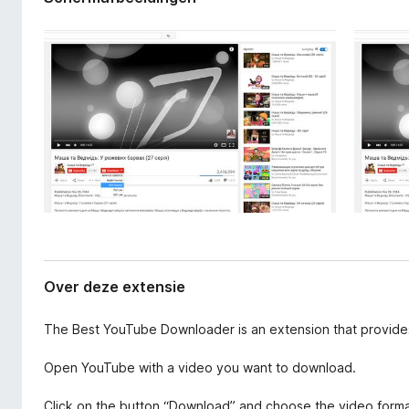
a
x
n
B
e
r
x
o
t
e
w
n
s
s
e
i
r
e
Over deze extensie
The Best YouTube Downloader is an extension that provid
Open YouTube with a video you want to download.
Click on the button “Download” and choose the video form