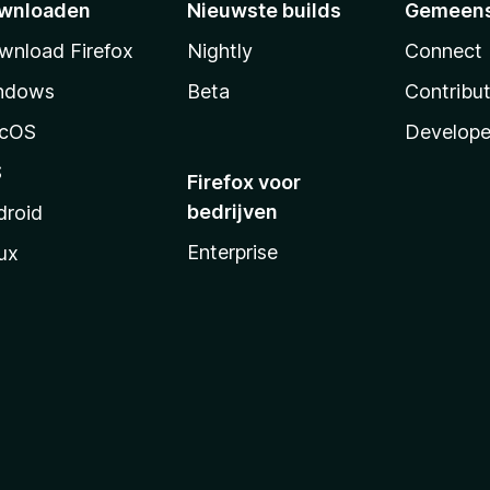
wnloaden
Nieuwste builds
Gemeen
wnload Firefox
Nightly
Connect
ndows
Beta
Contribu
cOS
Develope
S
Firefox voor
bedrijven
droid
Enterprise
ux