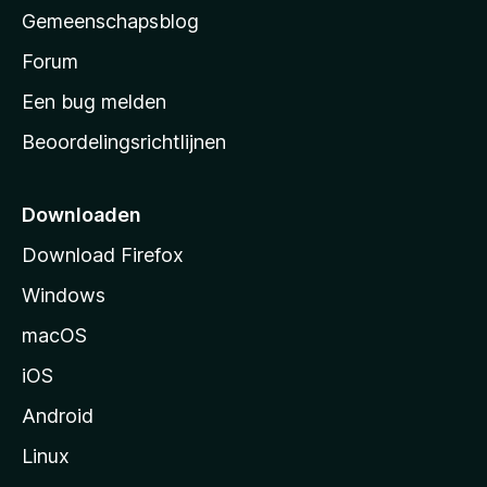
’
Gemeenschapsblog
s
s
Forum
t
Een bug melden
a
Beoordelingsrichtlijnen
r
t
p
Downloaden
a
Download Firefox
g
Windows
i
n
macOS
a
iOS
Android
Linux