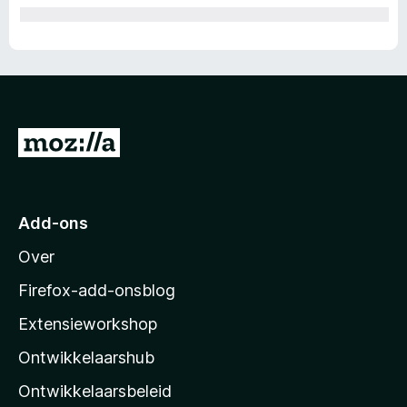
N
a
a
r
Add-ons
M
Over
o
z
Firefox-add-onsblog
i
Extensieworkshop
l
Ontwikkelaarshub
l
a
Ontwikkelaarsbeleid