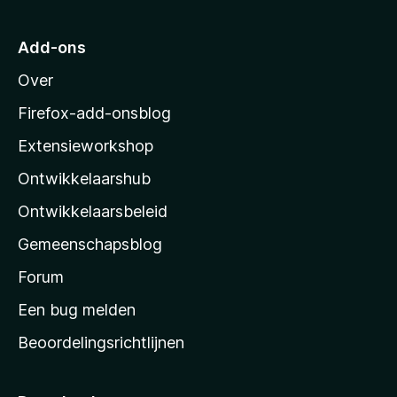
n
a
5
r
Add-ons
M
Over
o
z
Firefox-add-onsblog
i
Extensieworkshop
l
Ontwikkelaarshub
l
a
Ontwikkelaarsbeleid
’
Gemeenschapsblog
s
s
Forum
t
Een bug melden
a
Beoordelingsrichtlijnen
r
t
p