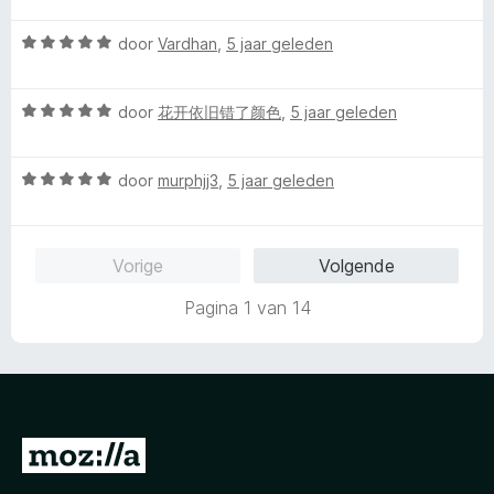
:
a
a
e
n
5
n
W
r
door
Vardhan
,
5 jaar geleden
r
g
v
5
a
d
i
:
a
a
e
n
4
n
W
r
door
花开依旧错了颜色
,
5 jaar geleden
r
g
v
5
a
d
i
:
a
a
e
n
5
n
W
r
door
murphjj3
,
5 jaar geleden
r
g
v
5
a
d
i
:
a
a
e
n
5
n
r
r
g
v
5
Vorige
Volgende
d
i
:
a
e
n
5
n
Pagina 1 van 14
r
g
v
5
i
:
a
n
5
n
g
v
5
:
a
5
n
N
v
5
a
a