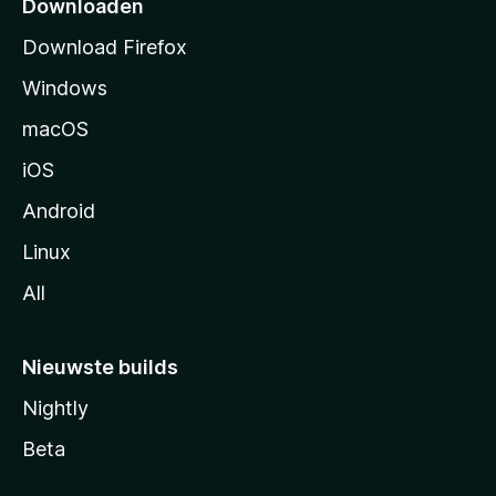
Downloaden
a
Download Firefox
g
Windows
i
n
macOS
a
iOS
Android
Linux
All
Nieuwste builds
Nightly
Beta