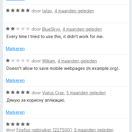
a
i
a
n
n
W
door
tatav
,
4 maanden geleden
5
g
a
c
:
a
5
W
r
door
BlueSkys
,
4 maanden geleden
h
v
a
d
Every time I tried to use this, it didn't work for me.
a
a
e
i
n
r
r
Markeren
5
d
i
e
n
W
n
door
William
,
4 maanden geleden
r
g
a
Doesn't allow to save mobile webpages (m.example.org).
i
:
a
e
n
5
r
Markeren
g
v
d
:
a
e
W
door
Viatus Cras
,
5 maanden geleden
2
n
r
a
Дякую за корисну аплікацію.
v
5
i
a
a
n
r
Markeren
n
g
d
5
:
e
W
1
r
door
Firefox-gebruiker 12275001
,
5 maanden geleden
a