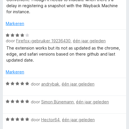
a
e
g
delay in registering a snapshot with the Wayback Machine
r
r
:
for instance.
d
i
5
e
n
Markeren
v
r
g
a
i
:
W
n
n
5
door
Firefox-gebruiker 19236430
,
één jaar geleden
a
5
g
v
a
The extension works but its not as updated as the chrome,
:
a
r
edge, and safari versions based on there github and last
4
n
d
updated date.
v
5
e
a
r
Markeren
n
i
5
n
W
door
andrybak
,
één jaar geleden
g
a
:
a
W
4
r
door
Simon Bünemann
,
één jaar geleden
a
v
d
a
a
e
W
r
door
Hector64
,
één jaar geleden
n
r
a
d
5
i