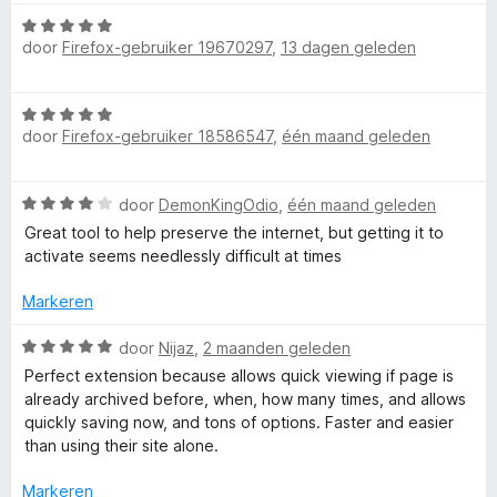
i
e
n
W
r
r
g
door
Firefox-gebruiker 19670297
,
13 dagen geleden
a
i
:
a
W
n
5
r
W
g
v
d
door
Firefox-gebruiker 18586547
,
één maand geleden
a
:
a
a
e
a
5
n
r
r
v
5
i
y
W
door
DemonKingOdio
,
één maand geleden
d
a
n
a
e
n
Great tool to help preserve the internet, but getting it to
g
b
a
r
5
activate seems needlessly difficult at times
:
r
i
5
d
a
n
Markeren
v
e
g
a
r
W
:
door
Nijaz
,
2 maanden geleden
n
c
i
a
5
5
Perfect extension because allows quick viewing if page is
n
a
v
already archived before, when, how many times, and allows
k
g
r
a
quickly saving now, and tons of options. Faster and easier
:
d
n
than using their site alone.
M
4
e
5
v
r
Markeren