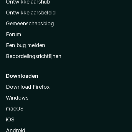
Ontwikkelaarshub
l
a
Ontwikkelaarsbeleid
’
Gemeenschapsblog
s
s
Forum
t
Een bug melden
a
Beoordelingsrichtlijnen
r
t
p
Downloaden
a
Download Firefox
g
Windows
i
n
macOS
a
iOS
Android