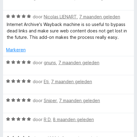
v
i
a
a
n
r
n
W
g
door
Nicolas LIENART
,
7 maanden geleden
d
5
a
:
e
Internet Archive's Wayback machine is so useful to bypass
a
5
r
dead links and make sure web content does not get lost in
r
v
i
the future. This add-on makes the process really easy.
d
a
n
e
n
g
Markeren
r
5
:
i
W
5
door
gnuns
,
7 maanden geleden
n
a
v
g
a
a
:
W
r
door
Eti
,
7 maanden geleden
n
5
a
d
5
v
a
e
a
W
r
door
Sniper
,
7 maanden geleden
r
n
a
d
i
5
a
e
n
W
r
door
R D
,
8 maanden geleden
r
g
a
d
i
:
a
e
n
5