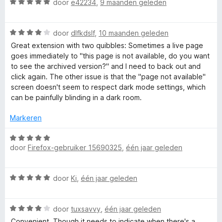
W
r
door
e42234
,
9 maanden geleden
r
g
v
a
d
i
:
a
a
e
n
5
n
W
r
door
dlfkdslf
,
10 maanden geleden
r
g
v
5
a
d
i
:
a
Great extension with two quibbles: Sometimes a live page
a
e
n
5
n
goes immediately to "this page is not available, do you want
r
r
g
v
5
to see the archived version?" and I need to back out and
d
i
:
a
click again. The other issue is that the "page not available"
e
n
5
n
screen doesn't seem to respect dark mode settings, which
r
g
v
5
can be painfully blinding in a dark room.
i
:
a
n
5
n
Markeren
g
v
5
:
a
W
4
n
door
Firefox-gebruiker 15690325
,
één jaar geleden
a
v
5
a
a
r
W
n
door
Ki
,
één jaar geleden
d
a
5
e
a
r
W
r
door
tuxsavvy
,
één jaar geleden
i
a
d
n
Convenient. Though it needs to indicate when there's a