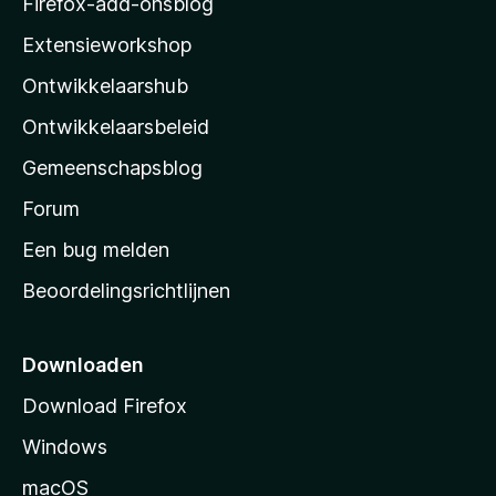
Firefox-add-onsblog
i
Extensieworkshop
l
Ontwikkelaarshub
l
a
Ontwikkelaarsbeleid
’
Gemeenschapsblog
s
s
Forum
t
Een bug melden
a
Beoordelingsrichtlijnen
r
t
p
Downloaden
a
Download Firefox
g
Windows
i
n
macOS