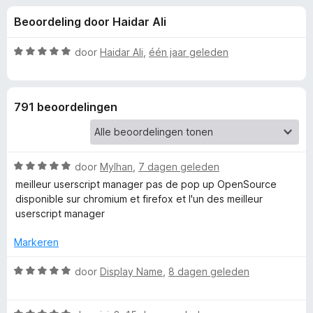
e
:
x
Beoordeling door Haidar Ali
4
B
l
,
r
7
W
door
Haidar Ali
,
één jaar geleden
o
i
v
a
w
a
a
n
r
s
n
791 beoordelingen
5
d
e
e
r
g
r
i
W
e
door
Mylhan
,
7 dagen geleden
n
a
g
meilleur userscript manager pas de pop up OpenSource
a
:
disponible sur chromium et firefox et l'un des meilleur
n
r
5
userscript manager
d
v
v
e
a
Markeren
r
n
o
i
W
5
door
Display Name
,
8 dagen geleden
n
a
g
a
o
: