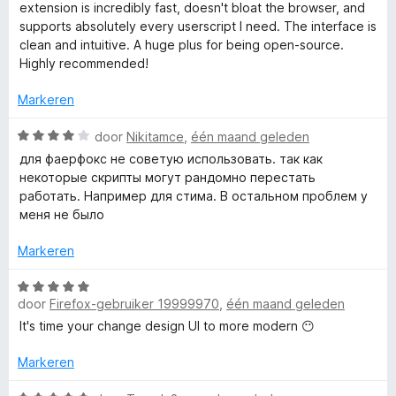
a
r
g
extension is incredibly fast, doesn't bloat the browser, and
v
o
r
i
:
supports absolutely every userscript I need. The interface is
a
d
n
5
clean and intuitive. A huge plus for being open-source.
n
n
e
g
v
Highly recommended!
5
r
:
a
i
k
5
Markeren
n
n
v
5
g
W
a
door
Nikitamce
,
één maand geleden
e
:
a
n
для фаерфокс не советую использовать. так как
5
a
5
некоторые скрипты могут рандомно перестать
y
v
r
работать. Например для стима. В остальном проблем у
a
d
меня не было
n
e
5
r
Markeren
i
n
W
g
door
Firefox-gebruiker 19999970
,
één maand geleden
a
:
a
It's time your change design UI to more modern 😶
4
r
v
d
Markeren
a
e
n