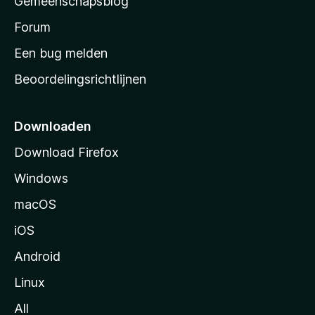
Gemeenschapsblog
s
s
Forum
t
Een bug melden
a
Beoordelingsrichtlijnen
r
t
p
Downloaden
a
Download Firefox
g
Windows
i
n
macOS
a
iOS
Android
Linux
All