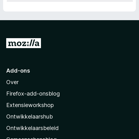
N
a
a
r
Add-ons
M
Over
o
z
Firefox-add-onsblog
i
Extensieworkshop
l
Ontwikkelaarshub
l
a
Ontwikkelaarsbeleid
’