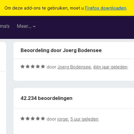
Om deze add-ons te gebruiken, moet u
Firefox downloaden
.
ma’s
Meer…
Beoordeling door Joerg Bodensee
W
door
Joerg Bodensee
,
één jaar geleden
a
a
r
d
42.234 beoordelingen
e
r
i
n
W
door
jorge
,
5 uur geleden
g
a
:
a