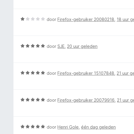
n
a
g
r
:
d
W
door
Firefox-gebruiker 20080218
,
18 uur g
1
e
a
v
r
a
a
i
r
n
n
d
5
W
door
SJE
,
20 uur geleden
g
e
a
:
r
a
5
i
r
v
n
d
W
door
Firefox-gebruiker 15107848
,
21 uur g
a
g
e
a
n
:
r
a
5
1
i
r
v
n
d
W
door
Firefox-gebruiker 20079916
,
21 uur 
a
g
e
a
n
:
r
a
5
5
i
r
v
n
d
W
door
Henri Gole
,
één dag geleden
a
g
e
a
n