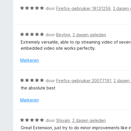
r
v
n
d
W
door
Firefox-gebruiker 18131259
,
2 dagen 
a
g
e
a
n
:
r
a
5
5
i
r
v
n
d
W
door
Beyhnji
,
2 dagen geleden
a
g
e
a
n
Extremely versatile, able to rip streaming video of seve
:
r
a
5
embedded video site works perfectly.
5
i
r
v
n
d
Markeren
a
g
e
n
:
r
5
5
i
W
door
Firefox-gebruiker 20077191
,
2 dagen
v
n
a
a
the absolute best
g
a
n
:
r
Markeren
5
5
d
v
e
a
r
W
n
door
Shivam
,
2 dagen geleden
i
a
5
Great Extension, just try to do minor improvements like 
n