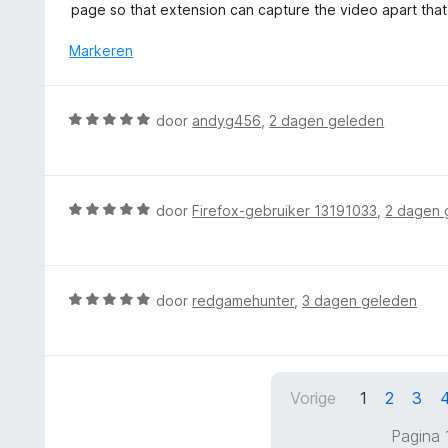
a
page so that extension can capture the video apart that 
g
r
:
d
Markeren
5
e
v
r
a
i
W
n
door
andyg456
,
2 dagen geleden
n
a
5
g
a
:
r
5
d
W
door
Firefox-gebruiker 13191033
,
2 dagen 
v
e
a
a
r
a
n
i
r
5
n
d
W
door
redgamehunter
,
3 dagen geleden
g
e
a
:
r
a
5
i
r
v
n
d
a
Vorige
1
2
3
g
e
n
:
r
5
Pagina 
5
i