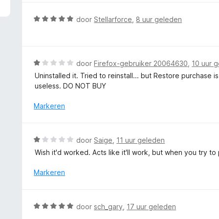
5
r
v
d
W
door
Stellarforce
,
8 uur geleden
a
e
a
n
r
a
5
i
r
n
d
W
door
Firefox-gebruiker 20064630
,
10 uur 
g
e
a
Uninstalled it. Tried to reinstall... but Restore purchase
:
r
a
useless. DO NOT BUY
5
i
r
v
n
d
Markeren
a
g
e
n
:
r
5
5
i
W
door
Saige
,
11 uur geleden
v
n
a
a
Wish it'd worked. Acts like it'll work, but when you try to 
g
a
n
:
r
Markeren
5
1
d
v
e
a
r
W
n
door
sch_gary
,
17 uur geleden
i
a
5