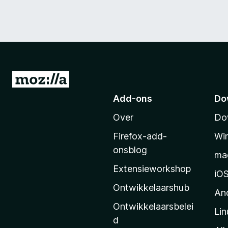
N
a
Add-ons
Do
a
Over
Do
r
M
Firefox-add-
Wi
o
onsblog
ma
z
Extensieworkshop
i
iO
l
Ontwikkelaarshub
An
l
Ontwikkelaarsbelei
Lin
a
d