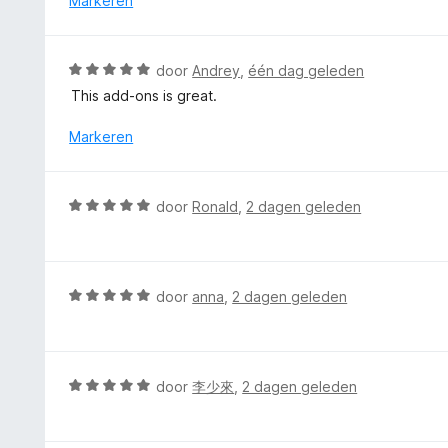
Markeren
n
:
d
5
5
e
v
r
W
a
door
Andrey
,
één dag geleden
i
a
n
This add-ons is great.
n
a
5
g
r
Markeren
:
d
5
e
v
r
W
a
door
Ronald
,
2 dagen geleden
i
a
n
n
a
5
g
r
:
d
W
door
anna
,
2 dagen geleden
5
e
a
v
r
a
a
i
r
n
n
d
5
W
door
李少來
,
2 dagen geleden
g
e
a
:
r
a
5
i