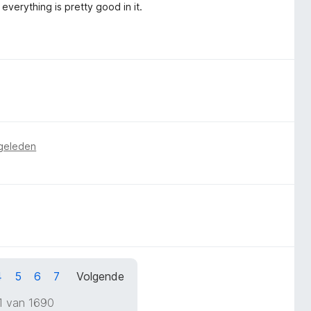
everything is pretty good in it.
geleden
4
5
6
7
Volgende
1 van 1690