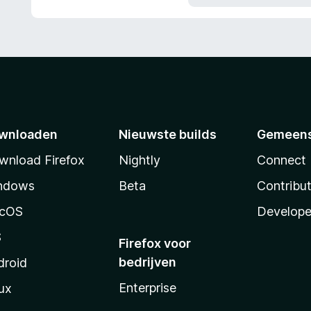
v
n
a
g
n
:
5
5
v
a
n
5
wnloaden
Nieuwste builds
Gemeen
wnload Firefox
Nightly
Connect
ndows
Beta
Contribu
cOS
Develope
S
Firefox voor
bedrijven
droid
Enterprise
ux