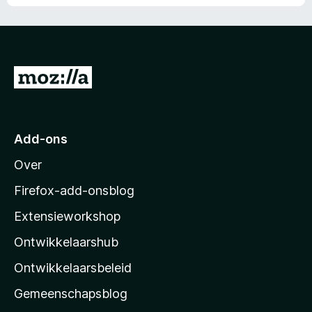
N
a
a
r
Add-ons
M
Over
o
z
Firefox-add-onsblog
i
Extensieworkshop
l
Ontwikkelaarshub
l
a
Ontwikkelaarsbeleid
’
Gemeenschapsblog
s