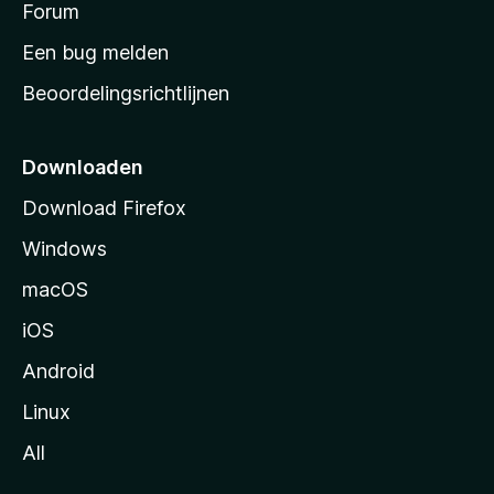
s
Forum
t
Een bug melden
a
Beoordelingsrichtlijnen
r
t
p
Downloaden
a
Download Firefox
g
Windows
i
n
macOS
a
iOS
Android
Linux
All