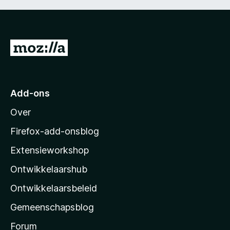
N
a
a
r
Add-ons
M
Over
o
z
Firefox-add-onsblog
i
Extensieworkshop
l
Ontwikkelaarshub
l
a
Ontwikkelaarsbeleid
’
Gemeenschapsblog
s
s
Forum