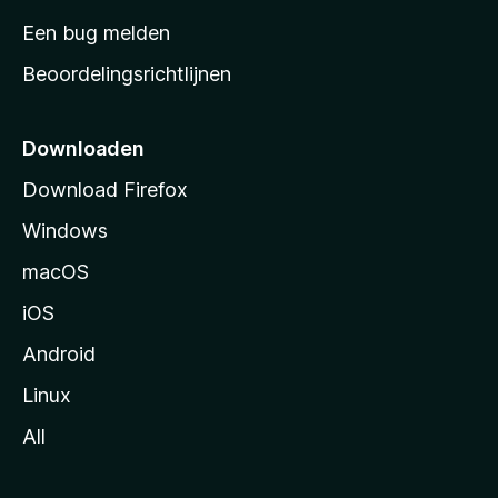
t
Een bug melden
a
Beoordelingsrichtlijnen
r
t
p
Downloaden
a
Download Firefox
g
Windows
i
n
macOS
a
iOS
Android
Linux
All