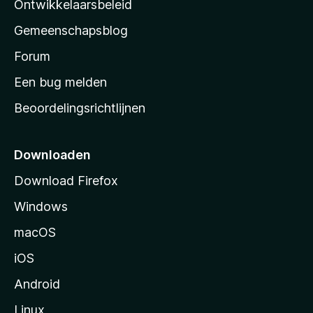
Ontwikkelaarsbeleid
’
Gemeenschapsblog
s
s
Forum
t
Een bug melden
a
Beoordelingsrichtlijnen
r
t
p
Downloaden
a
Download Firefox
g
Windows
i
n
macOS
a
iOS
Android
Linux