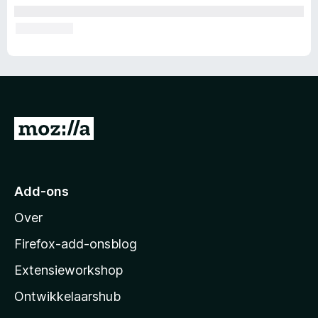
N
a
a
r
Add-ons
M
Over
o
z
Firefox-add-onsblog
i
Extensieworkshop
l
Ontwikkelaarshub
l
a