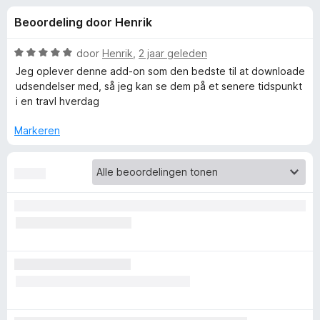
e
:
x
Beoordeling door Henrik
4
B
l
,
r
3
W
door
Henrik
,
2 jaar geleden
o
i
v
a
Jeg oplever denne add-on som den bedste til at downloade
w
a
a
udsendelser med, så jeg kan se dem på et senere tidspunkt
n
r
s
i en travl hverdag
n
5
d
e
e
Markeren
r
g
r
i
e
n
g
:
n
5
v
v
a
n
o
5
o