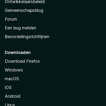
Ontwikkelaarsbeleid
’
Gemeenschapsblog
s
s
Forum
t
Een bug melden
a
Beoordelingsrichtlijnen
r
t
p
Downloaden
a
Download Firefox
g
Windows
i
n
macOS
a
iOS
Android
Linux