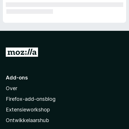
N
a
a
r
Add-ons
M
Over
o
z
Firefox-add-onsblog
i
Extensieworkshop
l
Ontwikkelaarshub
l
a