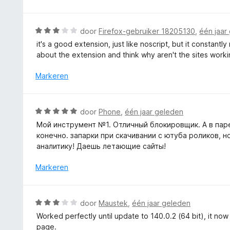
5
a
v
r
a
d
W
door
Firefox-gebruiker 18205130
,
één jaar
n
e
a
5
it's a good extension, just like noscript, but it constant
r
a
about the extension and think why aren't the sites work
i
r
n
d
Markeren
g
e
:
r
5
i
W
door
Phone
,
één jaar geleden
v
n
a
a
Мой инструмент №1. Отличный блокировщик. А в паре 
g
a
n
конечно. запарки при скачивании с ютуба роликов, н
:
r
5
аналитику! Даешь летающие сайты!
3
d
v
e
Markeren
a
r
n
i
5
n
W
door
Maustek
,
één jaar geleden
g
a
Worked perfectly until update to 140.0.2 (64 bit), it n
:
a
page.
5