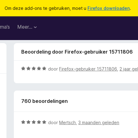
Om deze add-ons te gebruiken, moet u
Firefox downloaden
.
ma’s
Meer…
Beoordeling door Firefox-gebruiker 15711806
W
door
Firefox-gebruiker 15711806
,
2 jaar g
a
a
r
d
760 beoordelingen
e
r
i
n
W
door
Mertsch
,
3 maanden geleden
g
a
:
a