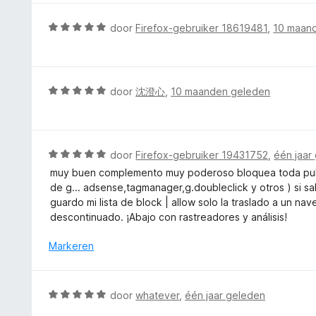
i
r
n
n
d
5
W
door
Firefox-gebruiker 18619481
,
10 maan
g
e
a
:
r
a
5
i
r
v
n
d
W
door
沈澄心
,
10 maanden geleden
a
g
e
a
n
:
r
a
5
5
i
r
v
n
d
W
door
Firefox-gebruiker 19431752
,
één jaar
a
g
e
a
n
muy buen complemento muy poderoso bloquea toda public
:
r
a
5
de g... adsense,tagmanager,g.doubleclick y otros ) si 
5
i
r
guardo mi lista de block | allow solo la traslado a un n
v
n
d
descontinuado. ¡Abajo con rastreadores y análisis!
a
g
e
n
:
r
Markeren
5
5
i
v
n
a
g
W
door
whatever
,
één jaar geleden
n
:
a
5