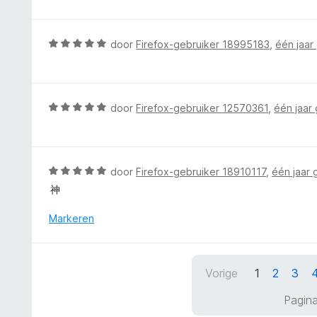
r
a
a
i
r
n
n
d
5
W
door
Firefox-gebruiker 18995183
,
één jaar
g
e
a
:
r
a
5
i
r
v
n
d
W
door
Firefox-gebruiker 12570361
,
één jaar
a
g
e
a
n
:
r
a
5
5
i
r
v
n
d
W
door
Firefox-gebruiker 18910117
,
één jaar
a
g
e
a
n
神
:
r
a
5
5
i
r
Markeren
v
n
d
a
g
e
n
:
r
5
5
Vorige
1
2
3
i
v
n
Pagina
a
g
n