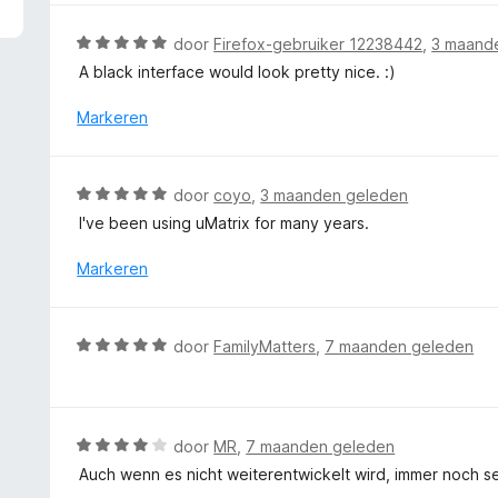
5
r
v
d
W
door
Firefox-gebruiker 12238442
,
3 maand
a
e
a
A black interface would look pretty nice. :)
n
r
a
5
i
r
Markeren
n
d
g
e
:
r
W
door
coyo
,
3 maanden geleden
5
i
a
v
I've been using uMatrix for many years.
n
a
a
g
r
Markeren
n
:
d
5
5
e
v
r
W
a
door
FamilyMatters
,
7 maanden geleden
i
a
n
n
a
5
g
r
:
d
W
door
MR
,
7 maanden geleden
5
e
a
v
Auch wenn es nicht weiterentwickelt wird, immer noch se
r
a
a