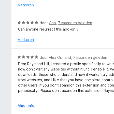
i
r
Markeren
n
n
d
5
g
e
:
r
W
door
Gab
,
7 maanden geleden
5
i
a
v
Can anyone resurrect this add-on ?
n
a
a
g
r
Markeren
n
:
d
5
4
e
v
r
W
a
door
Alex Osmand
,
7 maanden geleden
i
a
n
Dear Raymond Hill, I created a profile specifically to write
n
a
5
now don't visit any websites without it until I enable it. 
g
r
downloads, those who understand how it works truly adm
:
d
from websites, and I like that you have complete control o
5
e
other users, if you don't abandon this extension and con
v
r
periodically. Please don't abandon this extension, Raymo
a
i
n
n
Уважаемый Raymond Hill, специально создал профил
5
g
V
Meer info
гениально продуманная вещь, без него теперь не по
:
o
пользователям оно очень нравится, пускай не так мн