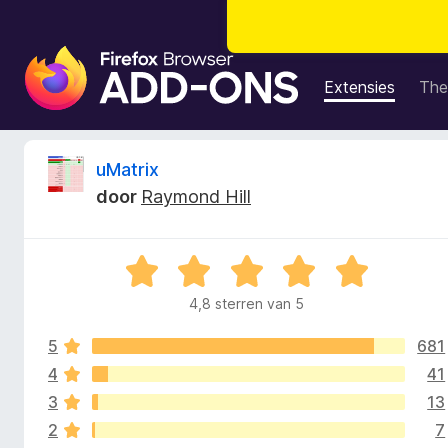
A
d
Extensies
The
d
-
o
B
uMatrix
n
door
Raymond Hill
s
e
v
o
o
W
o
a
r
4,8 sterren van 5
o
a
F
r
i
5
681
d
r
r
e
4
41
r
e
3
13
d
i
f
2
7
n
o