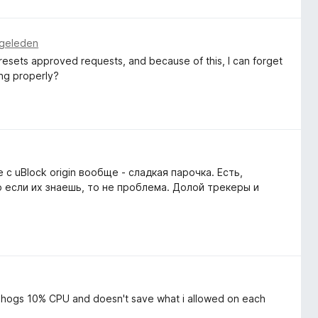
 geleden
ly resets approved requests, and because of this, I can forget
ing properly?
с uBlock origin вообще - сладкая парочка. Есть,
о если их знаешь, то не проблема. Долой трекеры и
ow hogs 10% CPU and doesn't save what i allowed on each