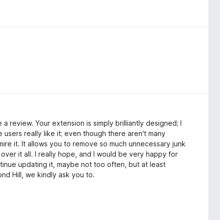
 a review. Your extension is simply brilliantly designed; I
We users really like it; even though there aren't many
ire it. It allows you to remove so much unnecessary junk
ver it all. I really hope, and I would be very happy for
tinue updating it, maybe not too often, but at least
nd Hill, we kindly ask you to.
ь чтобы написать отзыв. Ваше расширение это просто
сещаю никакие сайты, пока его не включу. Нам
ого скачиваний, но кто понимает как оно устроено, как