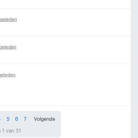
 geleden
 geleden
 geleden
4
5
6
7
Volgende
 1 van 31