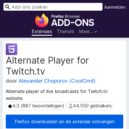
Z
Aanmelden
o
A
e
d
k
d
Extensies
Thema’s
Meer…
e
-
n
o
M
n
e
Alternate Player for
t
s
a
v
Twitch.tv
g
o
e
o
door
Alexander Choporov (CoolCmd)
g
r
e
Alternate player of live broadcasts for Twitch.tv
F
v
website.
i
e
4.3 (887 beoordelingen)
44.550 gebruikers
4.3 (887 beoordelingen)
44.550 gebruikers
n
r
s
e
v
f
Firefox downloaden en de extensie ontvangen
a
o