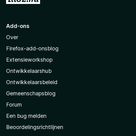
a
a
r
Add-ons
M
Over
o
z
Firefox-add-onsblog
i
Extensieworkshop
l
Ontwikkelaarshub
l
a
Ontwikkelaarsbeleid
’
Gemeenschapsblog
s
s
Forum
t
Een bug melden
a
Beoordelingsrichtlijnen
r