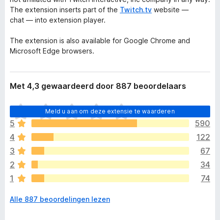
The extension inserts part of the
Twitch.tv
website —
chat — into extension player.
The extension is also available for Google Chrome and
Microsoft Edge browsers.
Met 4,3 gewaardeerd door 887 beoordelaars
E
Meld u aan om deze extensie te waarderen
r
5
590
z
4
122
i
j
3
67
n
2
34
n
1
74
o
g
Alle 887 beoordelingen lezen
g
e