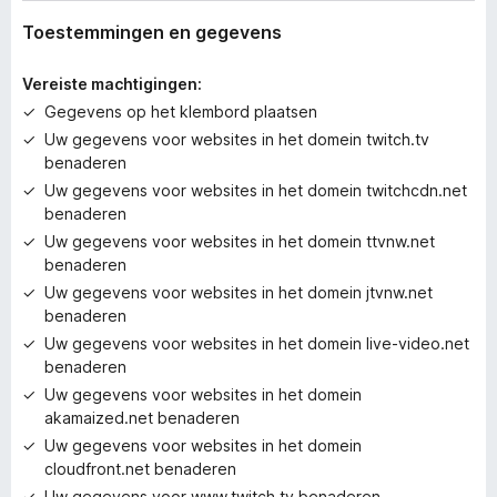
e
n
Toestemmingen en gegevens
w
a
Vereiste machtigingen:
a
Gegevens op het klembord plaatsen
r
Uw gegevens voor websites in het domein twitch.tv
d
benaderen
e
r
Uw gegevens voor websites in het domein twitchcdn.net
i
benaderen
n
Uw gegevens voor websites in het domein ttvnw.net
g
benaderen
e
Uw gegevens voor websites in het domein jtvnw.net
n
benaderen
Uw gegevens voor websites in het domein live-video.net
benaderen
Uw gegevens voor websites in het domein
akamaized.net benaderen
Uw gegevens voor websites in het domein
cloudfront.net benaderen
Uw gegevens voor www.twitch.tv benaderen