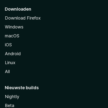
t
p
Downloaden
a
Download Firefox
g
Windows
i
n
macOS
a
iOS
Android
Linux
All
Nieuwste builds
Nightly
Beta