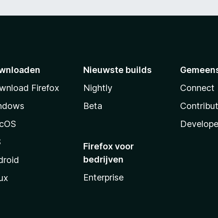
wnloaden
Nieuwste builds
Gemeen
wnload Firefox
Nightly
Connect
ndows
Beta
Contribu
cOS
Develope
S
Firefox voor
bedrijven
droid
Enterprise
ux