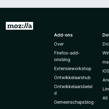
N
a
Add-ons
Do
a
Over
Do
r
M
Firefox-add-
Wi
o
onsblog
ma
z
Extensieworkshop
i
iO
l
Ontwikkelaarshub
An
l
Ontwikkelaarsbelei
Lin
a
d
’
All
Gemeenschapsblog
s