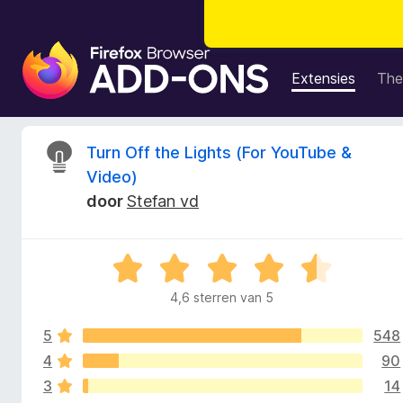
A
d
Extensies
The
d
-
o
B
Turn Off the Lights (For YouTube &
n
Video)
s
e
door
Stefan vd
v
o
o
o
W
r
o
a
F
4,6 sterren van 5
a
i
r
r
r
5
548
d
e
e
4
90
d
f
r
3
14
i
o