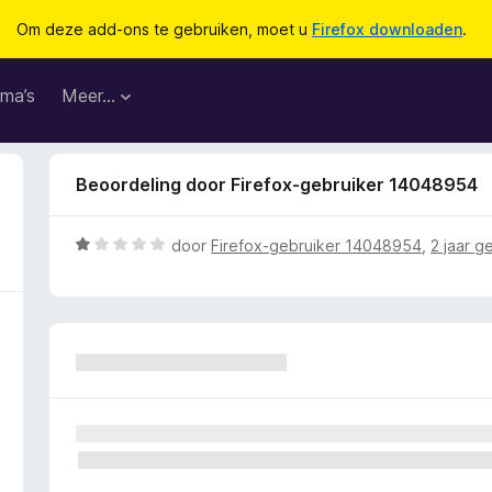
Om deze add-ons te gebruiken, moet u
Firefox downloaden
.
ma’s
Meer…
Beoordeling door Firefox-gebruiker 14048954
W
door
Firefox-gebruiker 14048954
,
2 jaar g
a
a
r
d
e
r
i
n
g
: