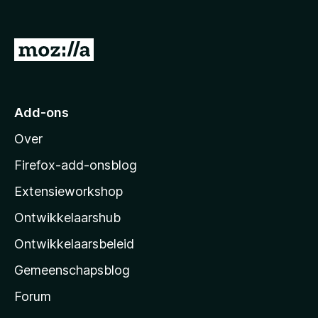
a
n
5
N
a
a
r
Add-ons
M
Over
o
z
Firefox-add-onsblog
i
Extensieworkshop
l
Ontwikkelaarshub
l
a
Ontwikkelaarsbeleid
’
Gemeenschapsblog
s
s
Forum
t