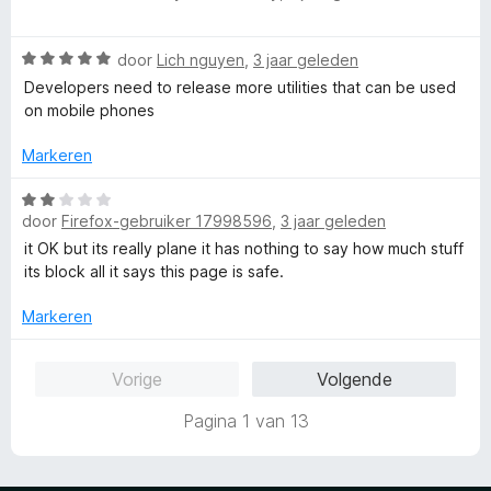
a
d
i
1
a
e
n
v
W
r
door
Lich nguyen
,
3 jaar geleden
r
g
a
a
d
i
:
Developers need to release more utilities that can be used
n
a
e
n
5
on mobile phones
5
r
r
g
v
d
i
:
a
Markeren
e
n
5
n
r
g
v
5
W
i
:
door
Firefox-gebruiker 17998596
,
3 jaar geleden
a
a
n
5
n
a
it OK but its really plane it has nothing to say how much stuff
g
v
5
r
its block all it says this page is safe.
:
a
d
5
n
e
Markeren
v
5
r
a
i
Vorige
Volgende
n
n
5
g
Pagina 1 van 13
:
2
v