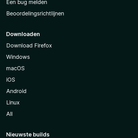
Een bug melden
a
Beoordelingsrichtlijnen
r
t
p
Downloaden
a
Download Firefox
g
Windows
i
n
macOS
a
iOS
Android
Linux
All
Nieuwste builds