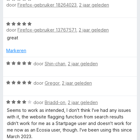
c
5
door
Firefox-gebruiker 18264023
,
2 jaar geleden
n
a
g
a
L
:
r
W
1
d
i
door
Firefox-gebruiker 13767571
,
2 jaar geleden
a
v
e
a
great
a
r
r
g
n
i
d
Markeren
5
n
e
g
h
r
W
door
Shin-chan
,
2 jaar geleden
:
i
a
5
t
n
a
v
W
g
r
door
Gregor
,
2 jaar geleden
a
a
f
:
d
n
a
5
e
5
W
r
door
Briadd-on
,
2 jaar geleden
v
r
o
a
d
a
i
Seems to work as intended, I don't think I've had any issues
a
e
n
n
with it, the website flagging function from search results
r
r
r
5
g
didn't work for me as a Startpage user and doesn't work for
d
i
:
me now as an Ecosia user, though. I've been using this since
F
e
n
5
March 2023.