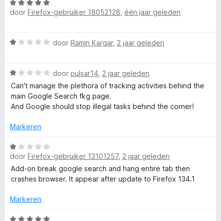
W
r
a
i
d
door
Firefox-gebruiker 18052128
,
één jaar geleden
a
d
n
n
a
e
5
g
e
r
r
:
W
door
Ramin Kargar
,
2 jaar geleden
d
i
5
a
r
e
n
v
a
r
g
a
W
r
door
pulsar14
,
2 jaar geleden
i
:
n
T
a
d
n
Can't manage the plethora of tracking activities behind the
5
5
a
e
g
main Google Search fkg page.
v
r
r
r
:
And Google should stop illegal tasks behind the corner!
a
d
i
5
n
e
n
a
Markeren
v
5
r
g
a
i
:
W
n
f
n
1
door
Firefox-gebruiker 13101257
,
2 jaar geleden
a
5
g
v
a
Add-on break google search and hang entire tab then
f
:
a
r
crashes browser. It appear after update to Firefox 134.1
1
n
d
i
v
5
e
Markeren
a
r
n
i
W