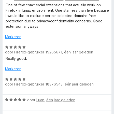
:
a
One of few commercial extensions that actually work on
r
5
r
Firefox in Linux environment. One star less than five because
v
d
I would like to exclude certain selected domains from
B
a
e
protection due to privacy/confidentiality concerns. Good
n
r
extension anyways
5
i
i
n
Markeren
g
t
:
W
door
Firefox-gebruiker 19265671
,
één jaar geleden
4
a
d
v
a
Really good.
a
r
n
d
e
Markeren
5
e
r
W
f
door
Firefox-gebruiker 18376543
,
één jaar geleden
i
a
n
a
e
g
r
W
door
Luan
,
één jaar geleden
:
d
a
n
5
e
a
v
r