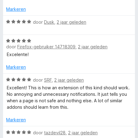
r
g
v
i
:
a
Markeren
i
n
5
n
g
v
5
W
door
Dusk
,
2 jaar geleden
r
:
a
a
4
n
a
e
v
5
W
r
a
door
Firefox-gebruiker 14718309
,
2 jaar geleden
a
d
n
f
a
e
Excelente!
5
r
r
d
i
Markeren
o
e
n
r
W
g
door
SRF
,
2 jaar geleden
x
i
a
:
Excellent! This is how an extension of this kind should work.
n
a
5
No annoying and unnecessary notifications. It just tells you
g
r
v
when a page is not safe and nothing else. A lot of similar
:
d
a
addons should learn from this.
5
e
n
v
r
5
Markeren
a
i
n
n
W
door
tazdevil28
,
2 jaar geleden
5
g