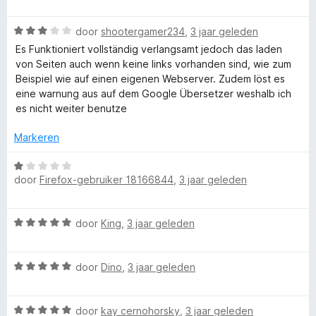
a
:
a
5
W
r
door
shootergamer234
,
3 jaar geleden
v
a
d
Es Funktioniert vollständig verlangsamt jedoch das laden
a
a
e
von Seiten auch wenn keine links vorhanden sind, wie zum
n
r
r
Beispiel wie auf einen eigenen Webserver. Zudem löst es
5
d
i
eine warnung aus auf dem Google Übersetzer weshalb ich
e
n
es nicht weiter benutze
r
g
i
:
Markeren
n
5
g
v
W
:
a
door
Firefox-gebruiker 18166844
,
3 jaar geleden
a
3
n
a
v
5
r
W
a
door
King
,
3 jaar geleden
d
a
n
e
a
5
r
W
r
door
Dino
,
3 jaar geleden
i
a
d
n
a
e
g
W
r
door
kay cernohorsky
,
3 jaar geleden
r
: