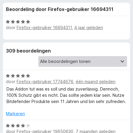
e
:
x
Beoordeling door Firefox-gebruiker 16694311
4
B
l
,
r
3
W
o
door
Firefox-gebruiker 16694311
,
4 jaar geleden
i
v
a
w
a
a
n
r
s
n
5
d
e
309 beoordelingen
e
r
g
r
i
e
n
W
g
door
Firefox-gebruiker 17744676
,
één maand geleden
a
:
n
a
Das Addon tut was es soll und das zuverlässig. Dennoch,
5
r
100% Schutz gibt es nicht. Das sollte jedem klar sein. Nutze
v
v
d
Bitdefender Produkte sein 11 Jahren und bin sehr zufrieden.
a
e
n
r
o
Markeren
5
i
n
W
o
door
Firefox-gebruiker 19650630
,
7 maanden geleden
g
a