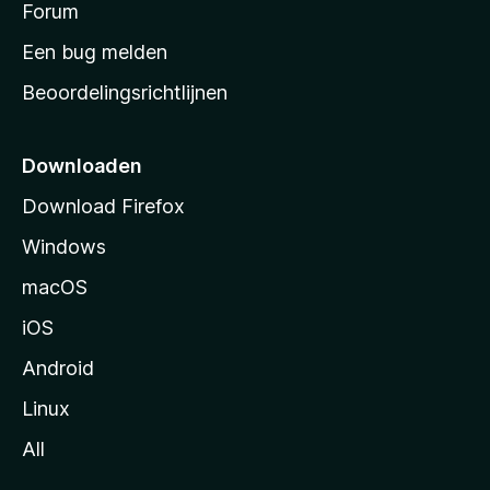
s
Forum
t
Een bug melden
a
Beoordelingsrichtlijnen
r
t
p
Downloaden
a
Download Firefox
g
Windows
i
n
macOS
a
iOS
Android
Linux
All