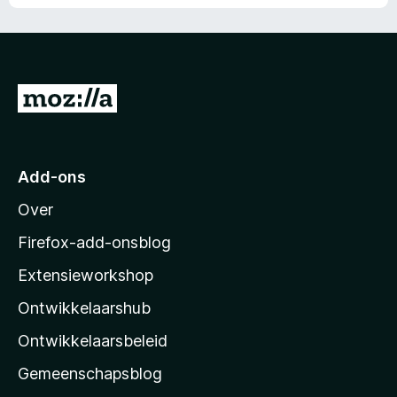
N
a
a
r
Add-ons
M
Over
o
z
Firefox-add-onsblog
i
Extensieworkshop
l
Ontwikkelaarshub
l
a
Ontwikkelaarsbeleid
’
Gemeenschapsblog
s