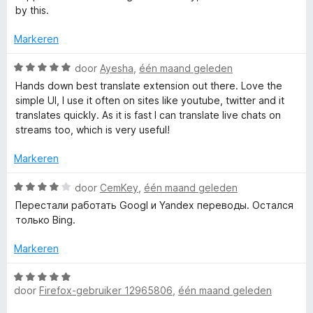
r
g
v
by this.
i
:
a
n
3
Markeren
n
g
v
5
:
W
a
door
Ayesha
,
één maand geleden
1
a
n
Hands down best translate extension out there. Love the
v
a
5
simple UI, I use it often on sites like youtube, twitter and it
a
r
translates quickly. As it is fast I can translate live chats on
n
d
streams too, which is very useful!
5
e
r
Markeren
i
n
W
door
CemKey
,
één maand geleden
g
a
Перестали работать Googl и Yandex переводы. Остался
:
a
только Bing.
5
r
v
d
Markeren
a
e
n
r
W
5
i
door
Firefox-gebruiker 12965806
,
één maand geleden
a
n
a