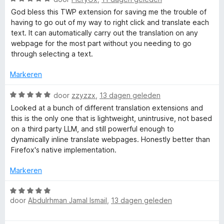
d
s
a
v
e
God bless this TWP extension for saving me the trouble of
a
a
r
having to go out of my way to right click and translate each
r
n
l
i
text. It can automatically carry out the translation on any
d
5
n
webpage for the most part without you needing to go
e
g
through selecting a text.
a
r
:
i
5
Markeren
t
n
v
g
W
a
door
zzyzzx
,
13 dagen geleden
e
:
a
n
Looked at a bunch of different translation extensions and
5
a
5
this is the only one that is lightweight, unintrusive, not based
v
r
W
on a third party LLM, and still powerful enough to
a
d
dynamically inline translate webpages. Honestly better than
n
e
Firefox's native implementation.
e
5
r
i
Markeren
b
n
g
W
P
:
door
Abdulrhman Jamal Ismail
,
13 dagen geleden
a
5
a
v
r