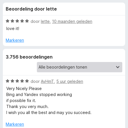
e
:
x
Beoordeling door lette
4
B
l
,
r
8
W
door
lette
,
10 maanden geleden
o
i
v
a
love it!
w
a
a
n
r
s
Markeren
n
5
d
e
e
r
g
3.756 beoordelingen
r
i
e
n
g
:
W
door
AvHmT
,
5 uur geleden
n
5
a
Very Nicely Please
v
a
Bing and Yandex stopped working
v
a
r
if possible fix it.
n
d
Thank you very much.
o
5
e
I wish you all the best and may you succeed.
r
o
i
Markeren