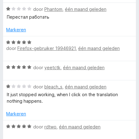
g
r
W
:
door
Phantom
,
één maand geleden
d
a
4
e
Перестал работать
a
v
r
r
a
i
Markeren
d
n
n
e
5
W
g
r
door
Firefox-gebruiker 19946921
,
één maand geleden
a
:
i
a
5
n
r
v
W
g
door
yeetctk
,
één maand geleden
d
a
a
:
e
n
a
1
r
5
W
r
door
bleach_s
,
één maand geleden
v
i
a
d
a
n
It just stopped working, when I click on the translation
a
e
n
g
nothing happens.
r
r
5
:
d
i
Markeren
5
e
n
v
r
g
W
door
rdtwo
,
één maand geleden
a
i
:
a
n
n
5