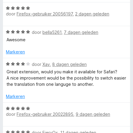
n
g
W
r
:
door
Firefox-gebruiker 20056197
,
2 dagen geleden
a
5
a
T
v
r
W
a
door
bella5261
,
7 dagen geleden
d
W
a
n
e
Awesome
a
5
r
r
P
i
Markeren
d
n
e
W
g
door
Xav
,
8 dagen geleden
-
r
a
:
Great extension, would you make it available for Safari?
i
a
5
A nice improvement would be the possibility to switch easier
T
n
r
v
the translation from one languge to another.
g
d
a
:
r
e
n
Markeren
5
r
5
v
i
W
a
a
n
door
Firefox-gebruiker 20022895
,
9 dagen geleden
a
n
g
a
n
5
:
r
W
4
door
FieryOx
,
11 dagen geleden