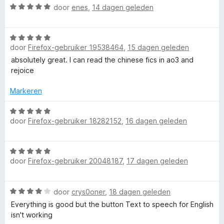
a
W
a
door
enes
,
14 dagen geleden
d
a
n
e
g
a
5
r
W
r
i
e
door
Firefox-gebruiker 19538464
,
15 dagen geleden
a
d
n
a
e
absolutely great. I can read the chinese fics in ao3 and
g
r
r
rejoice
s
:
d
i
5
e
n
Markeren
v
r
g
a
i
W
:
n
door
Firefox-gebruiker 18282152
,
16 dagen geleden
n
a
5
5
g
a
v
:
r
a
W
5
d
n
door
Firefox-gebruiker 20048187
,
17 dagen geleden
a
v
e
5
a
a
r
r
n
i
W
door
crys0oner
,
18 dagen geleden
d
5
n
a
e
Everything is good but the button Text to speech for English
g
a
r
isn't working
:
r