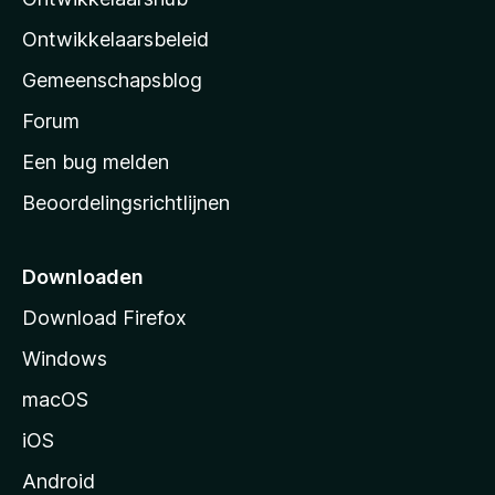
l
a
Ontwikkelaarsbeleid
’
Gemeenschapsblog
s
s
Forum
t
Een bug melden
a
Beoordelingsrichtlijnen
r
t
p
Downloaden
a
Download Firefox
g
Windows
i
n
macOS
a
iOS
Android