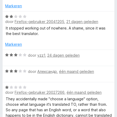
i
5
d
n
Markeren
v
e
g
a
r
W
:
n
i
door
Firefox-gebruiker 20041205
,
21 dagen geleden
a
5
5
n
a
v
It stopped working out of nowhere. A shame, since it was
g
r
a
the best translator.
:
d
n
4
e
5
Markeren
v
r
a
i
W
door
yzz1
,
24 dagen geleden
n
n
a
5
g
a
W
:
r
door
Александр
,
één maand geleden
a
2
d
a
v
e
W
r
a
r
door
Firefox-gebruiker 20027266
,
één maand geleden
a
d
n
i
a
e
5
n
They accidentally made "choose a language" option,
r
r
g
choose what language it's translated TO, rather than from.
d
i
:
So any page that has an English word, or a word that also
e
n
3
happens to be in the English dictionary, cannot be translated