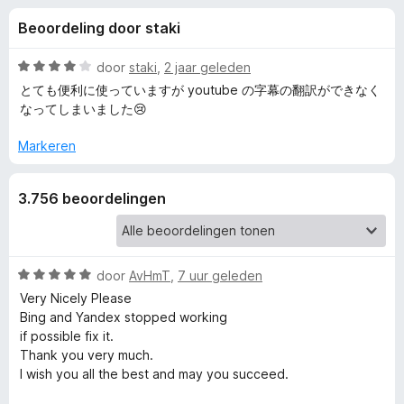
e
:
x
Beoordeling door staki
4
B
l
,
r
8
W
door
staki
,
2 jaar geleden
o
i
v
a
とても便利に使っていますが youtube の字幕の翻訳ができなく
w
a
a
なってしまいました😢
n
r
s
n
5
d
e
Markeren
e
r
g
r
3.756 beoordelingen
i
e
n
g
:
n
4
W
door
AvHmT
,
7 uur geleden
v
a
Very Nicely Please
v
a
a
Bing and Yandex stopped working
n
r
if possible fix it.
o
5
d
Thank you very much.
e
I wish you all the best and may you succeed.
o
r