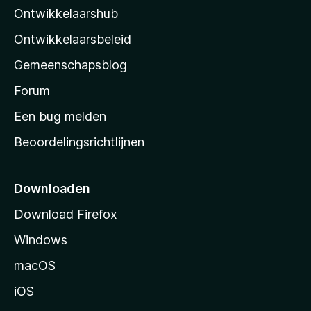
Ontwikkelaarshub
l
a
Ontwikkelaarsbeleid
’
Gemeenschapsblog
s
s
Forum
t
Een bug melden
a
Beoordelingsrichtlijnen
r
t
p
Downloaden
a
Download Firefox
g
Windows
i
n
macOS
a
iOS