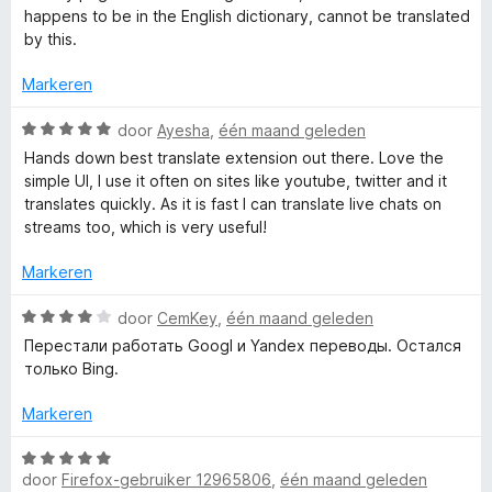
e
n
3
happens to be in the English dictionary, cannot be translated
r
g
v
by this.
i
:
a
n
3
Markeren
n
g
v
5
:
W
a
door
Ayesha
,
één maand geleden
1
a
n
Hands down best translate extension out there. Love the
v
a
5
simple UI, I use it often on sites like youtube, twitter and it
a
r
translates quickly. As it is fast I can translate live chats on
n
d
streams too, which is very useful!
5
e
r
Markeren
i
n
W
door
CemKey
,
één maand geleden
g
a
Перестали работать Googl и Yandex переводы. Остался
:
a
только Bing.
5
r
v
d
Markeren
a
e
n
r
W
5
i
door
Firefox-gebruiker 12965806
,
één maand geleden
a