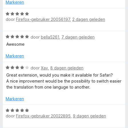
i
Markeren
n
r
g
W
:
door
Firefox-gebruiker 20056197
,
2 dagen geleden
a
T
5
a
v
r
W
W
a
door
bella5261
,
7 dagen geleden
d
a
n
e
Awesome
a
5
P
r
r
i
Markeren
d
n
-
e
W
g
door
Xav
,
8 dagen geleden
r
a
:
Great extension, would you make it available for Safari?
T
i
a
5
A nice improvement would be the possibility to switch easier
n
r
v
the translation from one languge to another.
g
r
d
a
:
e
n
Markeren
5
r
5
a
v
i
W
a
n
door
Firefox-gebruiker 20022895
,
9 dagen geleden
a
n
n
g
a
5
: