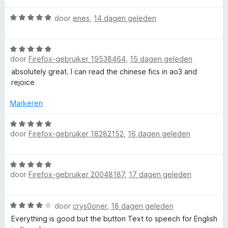
a
v
r
W
a
door
enes
,
14 dagen geleden
d
g
a
n
e
a
5
r
e
W
r
i
door
Firefox-gebruiker 19538464
,
15 dagen geleden
a
d
n
a
e
absolutely great. I can read the chinese fics in ao3 and
s
g
r
r
rejoice
:
d
i
5
e
n
Markeren
v
r
g
a
i
W
:
n
door
Firefox-gebruiker 18282152
,
16 dagen geleden
n
a
5
5
g
a
v
:
r
a
W
5
d
n
door
Firefox-gebruiker 20048187
,
17 dagen geleden
a
v
e
5
a
a
r
r
n
i
W
door
crys0oner
,
18 dagen geleden
d
5
n
a
e
Everything is good but the button Text to speech for English
g
a