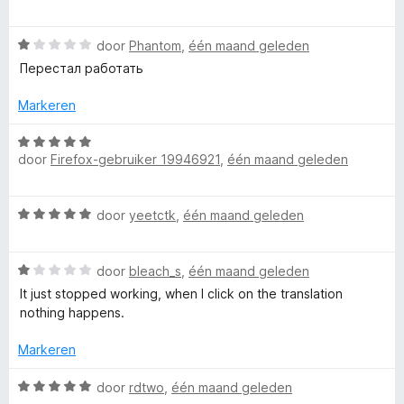
n
a
g
r
W
:
door
Phantom
,
één maand geleden
d
a
4
e
Перестал работать
a
v
r
r
a
i
Markeren
d
n
n
e
5
W
g
r
door
Firefox-gebruiker 19946921
,
één maand geleden
a
:
i
a
5
n
r
v
W
g
door
yeetctk
,
één maand geleden
d
a
a
:
e
n
a
1
r
5
W
r
door
bleach_s
,
één maand geleden
v
i
a
d
a
n
It just stopped working, when I click on the translation
a
e
n
g
nothing happens.
r
r
5
:
d
i
Markeren
5
e
n
v
r
g
W
door
rdtwo
,
één maand geleden
a
i
: