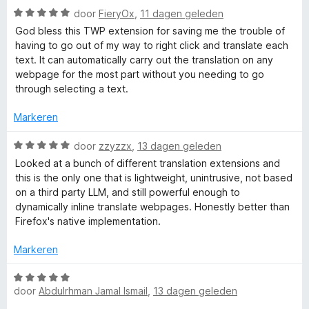
r
s
W
4
door
FieryOx
,
11 dagen geleden
d
a
v
e
God bless this TWP extension for saving me the trouble of
a
a
l
r
having to go out of my way to right click and translate each
r
n
i
text. It can automatically carry out the translation on any
d
5
n
webpage for the most part without you needing to go
a
e
g
through selecting a text.
r
:
t
i
5
Markeren
n
v
e
g
W
a
door
zzyzzx
,
13 dagen geleden
:
a
n
Looked at a bunch of different translation extensions and
5
a
5
W
this is the only one that is lightweight, unintrusive, not based
v
r
on a third party LLM, and still powerful enough to
a
d
dynamically inline translate webpages. Honestly better than
e
n
e
Firefox's native implementation.
5
r
b
i
Markeren
n
P
g
W
:
door
Abdulrhman Jamal Ismail
,
13 dagen geleden
a
5
a