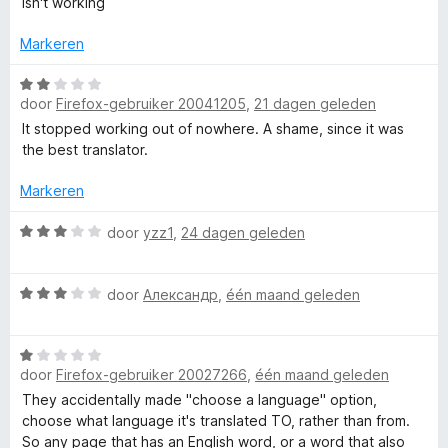
r
isn't working
:
r
i
5
d
n
Markeren
v
e
g
a
r
W
:
n
i
door
Firefox-gebruiker 20041205
,
21 dagen geleden
a
5
5
n
a
v
It stopped working out of nowhere. A shame, since it was
g
r
a
the best translator.
:
d
n
4
e
5
Markeren
v
r
a
i
W
door
yzz1
,
24 dagen geleden
n
n
a
5
g
a
W
:
r
door
Александр
,
één maand geleden
a
2
d
a
v
e
W
r
a
r
door
Firefox-gebruiker 20027266
,
één maand geleden
a
d
n
i
a
e
5
n
They accidentally made "choose a language" option,
r
r
g
choose what language it's translated TO, rather than from.
d
i
:
So any page that has an English word, or a word that also