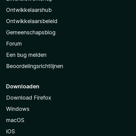
l
Ontwikkelaarshub
l
a
Ontwikkelaarsbeleid
’
Gemeenschapsblog
s
s
Forum
t
Een bug melden
a
Beoordelingsrichtlijnen
r
t
p
Downloaden
a
Download Firefox
g
Windows
i
n
macOS
a
iOS