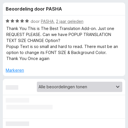
e
:
x
Beoordeling door PASHA
4
B
l
,
r
8
W
door
PASHA
,
2 jaar geleden
o
i
v
a
Thank You This is The Best Translation Add-on. Just one
w
a
a
REQUEST PLEASE. Can we have POPUP TRANSLATION
n
r
s
TEXT SIZE CHANGE Option?
n
5
d
e
Popup Text is so small and hard to read. There must be an
e
option to change its FONT SIZE & Background Color.
r
g
r
Thank You Once again
i
e
n
Markeren
g
:
n
5
v
v
a
n
o
5
o