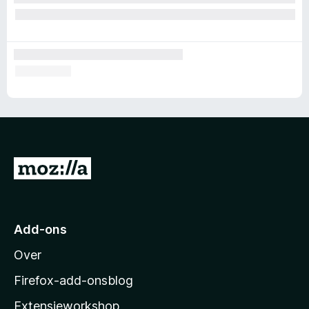
N
a
a
r
Add-ons
M
Over
o
z
Firefox-add-onsblog
i
Extensieworkshop