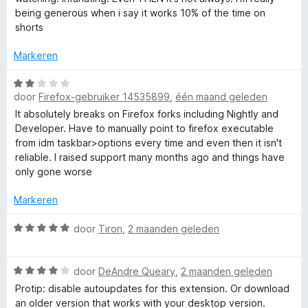
5
r
:
being generous when i say it works 10% of the time on
1
shorts
v
a
a
Markeren
n
t
5
W
door
Firefox-gebruiker 14535899
,
één maand geleden
a
i
a
It absolutely breaks on Firefox forks including Nightly and
r
Developer. Have to manually point to firefox executable
d
o
from idm taskbar>options every time and even then it isn't
e
reliable. I raised support many months ago and things have
r
only gone worse
n
i
n
Markeren
M
g
:
W
door
Tiron
,
2 maanden geleden
o
2
a
v
a
W
a
r
door
DeAndre Queary
,
2 maanden geleden
d
a
n
d
Protip: disable autoupdates for this extension. Or download
a
5
e
an older version that works with your desktop version.