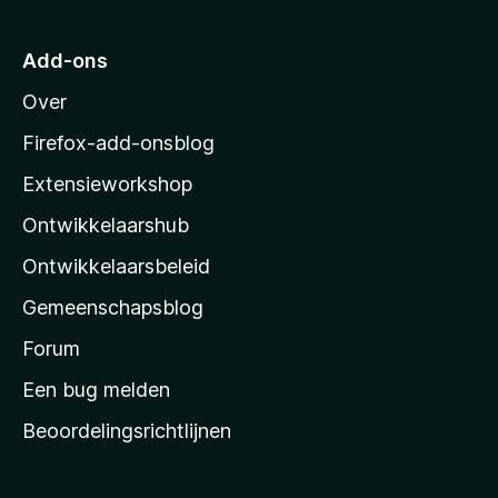
a
r
Add-ons
M
Over
o
z
Firefox-add-onsblog
i
Extensieworkshop
l
Ontwikkelaarshub
l
a
Ontwikkelaarsbeleid
’
Gemeenschapsblog
s
s
Forum
t
Een bug melden
a
Beoordelingsrichtlijnen
r
t