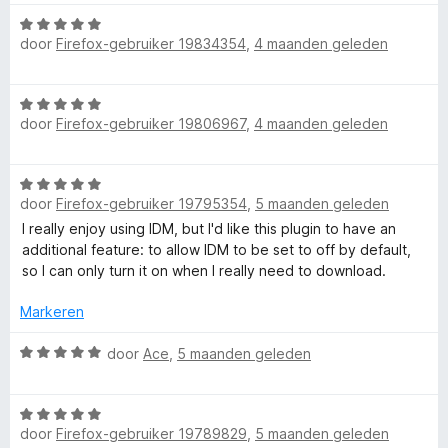
v
5
a
e
a
W
r
r
door
Firefox-gebruiker 19834354
,
4 maanden geleden
n
a
d
i
5
a
e
n
r
r
g
W
d
i
:
door
Firefox-gebruiker 19806967
,
4 maanden geleden
a
e
n
5
a
r
g
v
r
i
:
a
W
d
n
4
n
door
Firefox-gebruiker 19795354
,
5 maanden geleden
a
e
g
v
5
a
I really enjoy using IDM, but I'd like this plugin to have an
r
:
a
r
additional feature: to allow IDM to be set to off by default,
i
5
n
d
so I can only turn it on when I really need to download.
n
v
5
e
g
a
r
Markeren
:
n
i
5
5
n
W
door
Ace
,
5 maanden geleden
v
g
a
a
:
a
n
W
5
r
5
door
Firefox-gebruiker 19789829
,
5 maanden geleden
a
v
d