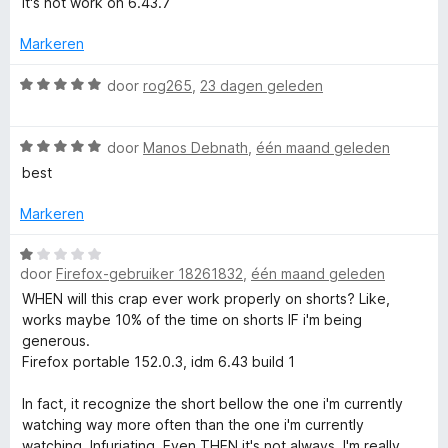
e
n
It's not work on 6.43.7
a
r
g
r
r
i
Markeren
:
d
n
5
I
e
W
g
door
rog265
,
23 dagen geleden
v
r
a
:
a
i
D
a
4
n
n
W
r
door
Manos Debnath
,
één maand geleden
v
5
g
a
d
a
best
M
:
a
e
n
1
r
r
5
Markeren
I
v
d
i
a
e
n
W
n
n
r
g
door
Firefox-gebruiker 18261832
,
één maand geleden
a
5
i
:
a
WHEN will this crap ever work properly on shorts? Like,
n
5
r
t
works maybe 10% of the time on shorts IF i'm being
g
v
d
generous.
:
a
e
Firefox portable 152.0.3, idm 6.43 build 1
e
5
n
r
v
5
i
In fact, it recognize the short bellow the one i'm currently
g
a
n
watching way more often than the one i'm currently
n
g
watching. Infuriating. Even THEN it's not always. I'm really