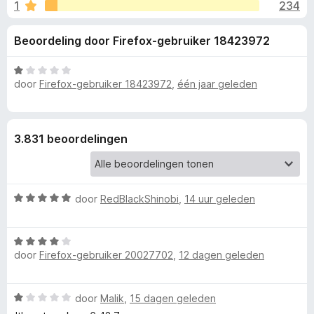
e
1
234
g
x
:
B
l
Beoordeling door Firefox-gebruiker 18423972
4
r
,
o
i
6
W
w
door
Firefox-gebruiker 18423972
,
één jaar geleden
v
a
s
n
a
a
e
n
r
5
d
r
g
3.831 beoordelingen
e
r
e
i
n
W
door
RedBlackShinobi
,
14 uur geleden
n
g
a
:
a
1
v
W
r
v
door
Firefox-gebruiker 20027702
,
12 dagen geleden
a
d
a
o
a
e
n
r
r
5
W
door
Malik
,
15 dagen geleden
d
i
o
a