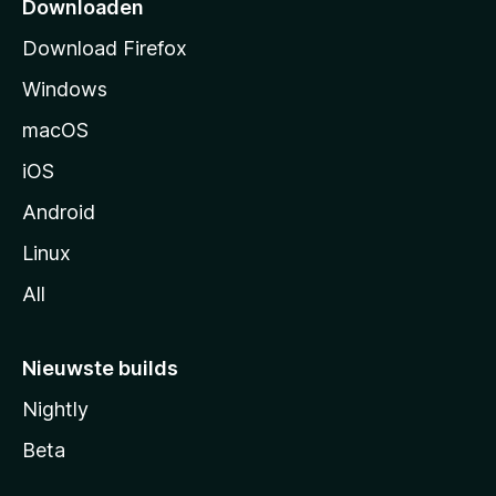
p
Downloaden
a
Download Firefox
g
Windows
i
n
macOS
a
iOS
Android
Linux
All
Nieuwste builds
Nightly
Beta