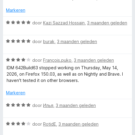
u
r
r
d
i
Markeren
l
e
n
r
g
W
door
Kazi Sazzad Hossain
,
3 maanden geleden
i
:
e
a
n
5
a
g
v
W
r
door
burak
,
3 maanden geleden
:
a
a
d
4
n
a
e
v
5
W
r
door
François.puko
,
3 maanden geleden
r
a
a
d
i
IDM 642Build63 stopped working on Thursday, May 14,
n
a
e
n
2026, on Firefox 150.03, as well as on Nightly and Brave. I
5
r
r
g
haven't tested it on other browsers.
d
i
:
e
n
5
Markeren
r
g
v
i
:
a
W
door
Илья
,
3 maanden geleden
n
5
n
a
g
v
5
a
:
a
W
r
door
RotidE
,
3 maanden geleden
4
n
a
d