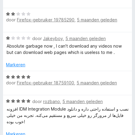
a
a
e
r
n
r
W
d
5
i
door
Firefox-gebruiker 19785290
,
5 maanden geleden
a
e
n
a
r
g
r
i
:
W
door
Jakeyboy
,
5 maanden geleden
d
n
5
a
e
Absolute garbage now , I can't download any videos now
g
v
a
r
but can download web pages which is useless to me .
:
a
r
i
5
n
d
n
Markeren
v
5
e
g
a
r
W
:
n
i
door
Firefox-gebruiker 18759100
,
5 maanden geleden
a
2
5
n
a
v
g
r
a
W
:
door
rozbano
,
5 maanden geleden
d
n
a
1
e
5
افزونه IDM Integration Module نصب و استفاده راحتی داره و دانلود
a
v
r
فایل‌ها از مرورگر رو خیلی سریع و مستقیم می‌کنه. تجربه من خیلی
r
a
i
خوب بوده!
d
n
n
e
5
g
Markeren