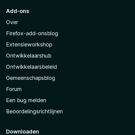
5
r
Add-ons
M
Over
o
z
Firefox-add-onsblog
i
Extensieworkshop
l
Ontwikkelaarshub
l
a
Ontwikkelaarsbeleid
’
Gemeenschapsblog
s
s
Forum
t
Een bug melden
a
Beoordelingsrichtlijnen
r
t
p
Downloaden