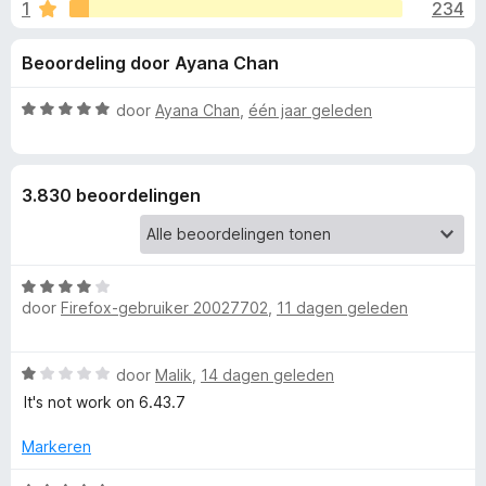
e
1
234
g
x
:
B
l
Beoordeling door Ayana Chan
4
r
,
o
i
6
W
door
Ayana Chan
,
één jaar geleden
w
v
a
s
n
a
a
e
n
r
3.830 beoordelingen
5
d
r
g
e
r
e
i
W
n
door
Firefox-gebruiker 20027702
,
11 dagen geleden
a
n
g
a
:
r
5
v
W
door
Malik
,
14 dagen geleden
d
v
a
e
It's not work on 6.43.7
a
o
a
r
n
r
i
Markeren
5
d
o
n