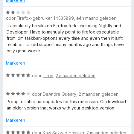
Markeren
r
n
5
W
door
Firefox-gebruiker 14535899
,
één maand geleden
a
a
a
It absolutely breaks on Firefox forks including Nightly and
r
Developer. Have to manually point to firefox executable
t
d
from idm taskbar>options every time and even then it isn't
e
reliable. I raised support many months ago and things have
i
r
only gone worse
i
o
n
Markeren
g
:
W
door
Tiron
,
2 maanden geleden
n
2
a
v
a
M
W
a
r
door
DeAndre Queary
,
2 maanden geleden
a
n
d
Protip: disable autoupdates for this extension. Or download
o
a
5
e
an older version that works with your desktop version.
r
r
d
d
i
Markeren
e
n
r
g
W
door
Kazi Sazzad Hossain
,
2 maanden geleden