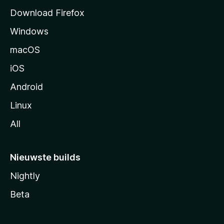
a
Download Firefox
g
Windows
i
n
macOS
a
iOS
Android
Linux
All
Nieuwste builds
Nightly
Beta