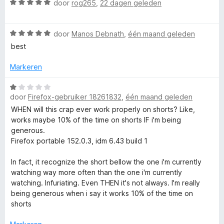
e
W
g
door
rog265
,
22 dagen geleden
r
a
:
r
i
a
4
n
W
r
door
Manos Debnath
,
één maand geleden
v
I
g
a
d
a
best
:
a
e
n
D
1
r
r
5
Markeren
v
d
i
a
e
n
M
W
n
r
g
door
Firefox-gebruiker 18261832
,
één maand geleden
a
5
i
:
a
WHEN will this crap ever work properly on shorts? Like,
I
n
5
r
works maybe 10% of the time on shorts IF i'm being
g
v
d
generous.
n
:
a
e
Firefox portable 152.0.3, idm 6.43 build 1
5
n
r
t
v
5
i
In fact, it recognize the short bellow the one i'm currently
a
n
watching way more often than the one i'm currently
n
g
watching. Infuriating. Even THEN it's not always. I'm really
e
5
:
being generous when i say it works 10% of the time on
1
shorts
g
v
a