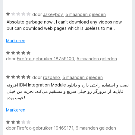
a
r
g
r
i
:
W
door
Jakeyboy
,
5 maanden geleden
d
n
5
a
e
Absolute garbage now , I can't download any videos now
g
v
a
r
but can download web pages which is useless to me .
:
a
r
i
5
n
d
n
Markeren
v
5
e
g
a
r
W
:
n
i
door
Firefox-gebruiker 18759100
,
5 maanden geleden
a
2
5
n
a
v
g
r
a
W
:
door
rozbano
,
5 maanden geleden
d
n
a
1
e
5
افزونه IDM Integration Module نصب و استفاده راحتی داره و دانلود
a
v
r
فایل‌ها از مرورگر رو خیلی سریع و مستقیم می‌کنه. تجربه من خیلی
r
a
i
خوب بوده!
d
n
n
e
5
g
Markeren
r
:
i
W
5
n
door
Firefox-gebruiker 19469171
,
6 maanden geleden
a
v
g
a