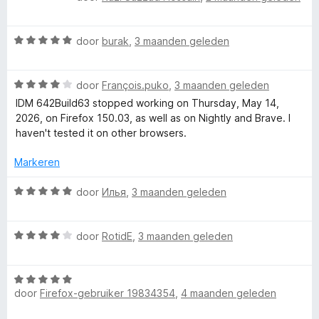
u
i
:
a
n
5
a
l
g
v
W
r
door
burak
,
3 maanden geleden
:
a
a
d
e
4
n
a
e
v
5
W
r
door
François.puko
,
3 maanden geleden
r
a
a
d
i
IDM 642Build63 stopped working on Thursday, May 14,
n
a
e
n
2026, on Firefox 150.03, as well as on Nightly and Brave. I
5
r
r
g
haven't tested it on other browsers.
d
i
:
e
n
5
Markeren
r
g
v
i
:
a
W
door
Илья
,
3 maanden geleden
n
5
n
a
g
v
5
a
:
a
W
r
door
RotidE
,
3 maanden geleden
4
n
a
d
v
5
a
e
a
W
r
r
door
Firefox-gebruiker 19834354
,
4 maanden geleden
n
a
d
i
5
a
e
n