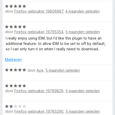
r
r
g
W
d
i
:
door
Firefox-gebruiker 19806967
,
4 maanden geleden
a
e
n
5
a
r
g
v
r
i
:
a
W
d
n
4
n
door
Firefox-gebruiker 19795354
,
5 maanden geleden
a
e
g
v
5
a
I really enjoy using IDM, but I'd like this plugin to have an
r
:
a
r
additional feature: to allow IDM to be set to off by default,
i
5
n
d
so I can only turn it on when I really need to download.
n
v
5
e
g
a
r
Markeren
:
n
i
5
5
n
W
door
Ace
,
5 maanden geleden
v
g
a
a
:
a
n
W
5
r
5
door
Firefox-gebruiker 19789829
,
5 maanden geleden
a
v
d
a
a
e
r
n
r
W
d
5
i
door
Firefox-gebruiker 19785290
,
5 maanden geleden
a
e
n