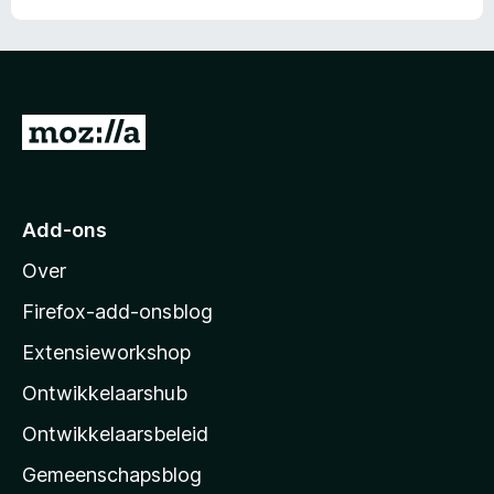
N
a
a
r
Add-ons
M
Over
o
z
Firefox-add-onsblog
i
Extensieworkshop
l
Ontwikkelaarshub
l
a
Ontwikkelaarsbeleid
’
Gemeenschapsblog
s