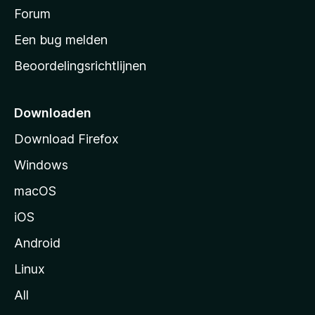
s
Forum
t
Een bug melden
a
Beoordelingsrichtlijnen
r
t
p
Downloaden
a
Download Firefox
g
Windows
i
n
macOS
a
iOS
Android
Linux
All