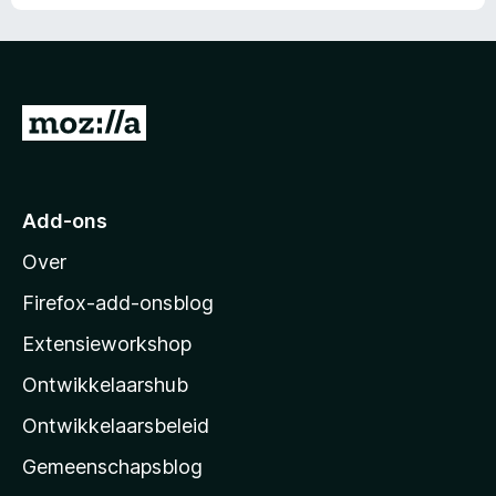
N
a
a
r
Add-ons
M
Over
o
z
Firefox-add-onsblog
i
Extensieworkshop
l
Ontwikkelaarshub
l
a
Ontwikkelaarsbeleid
’
Gemeenschapsblog
s