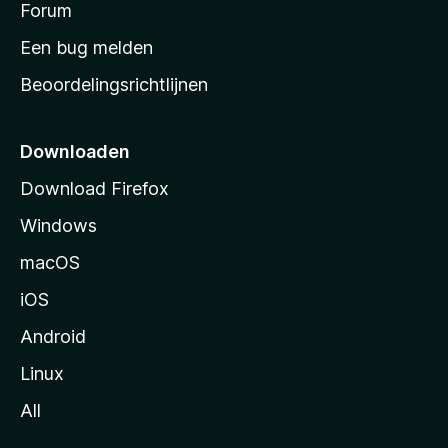
s
Forum
t
Een bug melden
a
Beoordelingsrichtlijnen
r
t
p
Downloaden
a
Download Firefox
g
Windows
i
n
macOS
a
iOS
Android
Linux
All