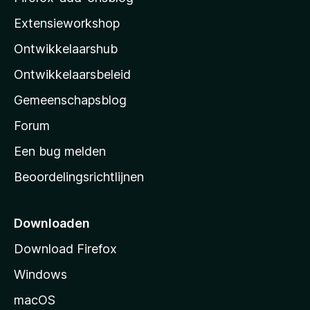
i
Extensieworkshop
l
Ontwikkelaarshub
l
a
Ontwikkelaarsbeleid
’
Gemeenschapsblog
s
s
Forum
t
Een bug melden
a
Beoordelingsrichtlijnen
r
t
p
Downloaden
a
Download Firefox
g
Windows
i
n
macOS