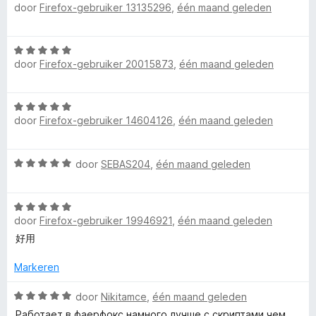
door
Firefox-gebruiker 13135296
,
één maand geleden
a
d
i
:
a
a
e
n
5
n
r
r
g
v
5
W
d
i
:
a
door
Firefox-gebruiker 20015873
,
één maand geleden
a
e
n
5
n
a
r
g
v
5
r
i
:
a
W
d
n
5
n
door
Firefox-gebruiker 14604126
,
één maand geleden
a
e
g
v
5
a
r
:
a
r
i
5
n
W
door
SEBAS204
,
één maand geleden
d
n
v
5
a
e
g
a
a
r
:
n
W
r
i
5
5
door
Firefox-gebruiker 19946921
,
één maand geleden
a
d
n
v
a
e
好用
g
a
r
r
:
n
d
i
Markeren
5
5
e
n
v
r
W
g
door
Nikitamce
,
één maand geleden
a
i
a
:
n
Работает в фаерфокс намного лучше с скриптами чем