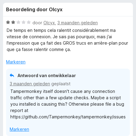
e
:
x
Beoordeling door Olcyx
4
B
l
,
r
7
W
door
Olcyx
,
3 maanden geleden
o
i
v
a
De temps en temps cela ralentit considérablement ma
w
a
a
vitesse de connexion. Je sais pas pourquoi, mais j'ai
n
r
s
l'impression que ça fait des GROS trucs en arrière-plan pour
n
5
d
e
que ça fasse ralentir comme ça.
e
r
g
r
Markeren
i
e
n
Antwoord van ontwikkelaar
g
3 maanden geleden
geplaatst
:
n
Tampermonkey itself doesn't cause any connection
2
traffic other than a few update checks. Maybe a script
v
v
you installed is causing this? Otherwise please file a bug
a
report at
n
o
https://github.com/Tampermonkey/tampermonkey/issues
5
Markeren
o