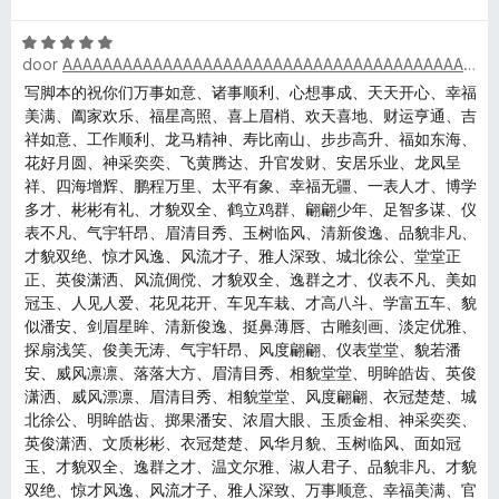
a
n
:
a
r
W
2
n
d
door
AAAAAAAAAAAAAAAAAAAAAAAAAAAAAAAAAAAAAAAAAAAAAAAAAA
a
v
5
k
e
a
a
写脚本的祝你们万事如意、诸事顺利、心想事成、天天开心、幸福
r
r
n
美满、阖家欢乐、福星高照、喜上眉梢、欢天喜地、财运亨通、吉
i
e
d
5
祥如意、工作顺利、龙马精神、寿比南山、步步高升、福如东海、
n
e
花好月圆、神采奕奕、飞黄腾达、升官发财、安居乐业、龙凤呈
g
y
r
祥、四海增辉、鹏程万里、太平有象、幸福无疆、一表人才、博学
:
i
多才、彬彬有礼、才貌双全、鹤立鸡群、翩翩少年、足智多谋、仪
5
n
表不凡、气宇轩昂、眉清目秀、玉树临风、清新俊逸、品貌非凡、
v
g
才貌双绝、惊才风逸、风流才子、雅人深致、城北徐公、堂堂正
a
:
正、英俊潇洒、风流倜傥、才貌双全、逸群之才、仪表不凡、美如
n
5
冠玉、人见人爱、花见花开、车见车栽、才高八斗、学富五车、貌
5
v
似潘安、剑眉星眸、清新俊逸、挺鼻薄唇、古雕刻画、淡定优雅、
a
探扇浅笑、俊美无涛、气宇轩昂、风度翩翩、仪表堂堂、貌若潘
n
安、威风凛凛、落落大方、眉清目秀、相貌堂堂、明眸皓齿、英俊
5
潇洒、威风漂凛、眉清目秀、相貌堂堂、风度翩翩、衣冠楚楚、城
北徐公、明眸皓齿、掷果潘安、浓眉大眼、玉质金相、神采奕奕、
英俊潇洒、文质彬彬、衣冠楚楚、风华月貌、玉树临风、面如冠
玉、才貌双全、逸群之才、温文尔雅、淑人君子、品貌非凡、才貌
双绝、惊才风逸、风流才子、雅人深致、万事顺意、幸福美满、官