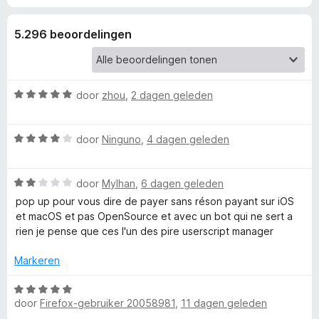
r
5.296 beoordelingen
T
a
W
door
zhou
,
2 dagen geleden
a
m
a
W
r
door
Ninguno
,
4 dagen geleden
a
d
p
a
e
W
r
door
Mylhan
,
6 dagen geleden
r
e
a
d
i
pop up pour vous dire de payer sans réson payant sur iOS
a
e
n
et macOS et pas OpenSource et avec un bot qui ne sert a
r
r
r
g
rien je pense que ces l'un des pire userscript manager
d
i
:
e
n
5
Markeren
m
r
g
v
i
:
a
W
o
n
4
door
Firefox-gebruiker 20058981
,
11 dagen geleden
n
a
g
v
5