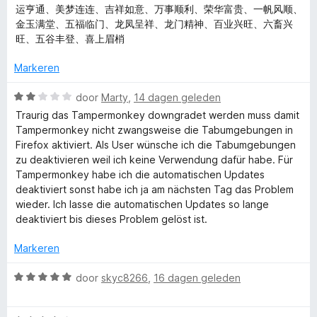
运亨通、美梦连连、吉祥如意、万事顺利、荣华富贵、一帆风顺、
金玉满堂、五福临门、龙凤呈祥、龙门精神、百业兴旺、六畜兴
旺、五谷丰登、喜上眉梢
Markeren
W
door
Marty
,
14 dagen geleden
a
Traurig das Tampermonkey downgradet werden muss damit
a
Tampermonkey nicht zwangsweise die Tabumgebungen in
r
Firefox aktiviert. Als User wünsche ich die Tabumgebungen
d
zu deaktivieren weil ich keine Verwendung dafür habe. Für
e
Tampermonkey habe ich die automatischen Updates
r
deaktiviert sonst habe ich ja am nächsten Tag das Problem
i
wieder. Ich lasse die automatischen Updates so lange
n
deaktiviert bis dieses Problem gelöst ist.
g
:
Markeren
2
v
W
door
skyc8266
,
16 dagen geleden
a
a
n
a