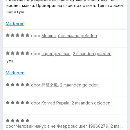
n
a
5
5
виолет манки. Проверил на скриптах стима. Так что всем
g
r
v
советую
:
d
a
5
e
n
Markeren
v
r
5
a
i
W
door
Mobina
,
één maand geleden
n
n
a
5
g
a
:
W
r
door
super pee man
,
2 maanden geleden
5
a
d
yes
v
a
e
a
r
r
Markeren
n
d
i
5
e
n
W
door
靜瑟之風
,
2 maanden geleden
r
g
a
i
:
a
n
5
W
r
door
Konrad Papala
,
2 maanden geleden
g
v
a
d
:
a
a
e
5
n
W
r
r
door
Человек найух а не Фаерфокс user 19966279
,
2 maanden geleden
v
5
a
d
i