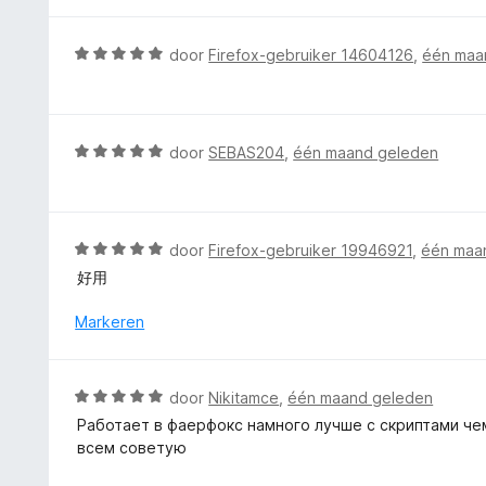
a
5
5
i
r
v
n
d
W
door
Firefox-gebruiker 14604126
,
één maa
a
g
e
a
n
:
r
a
5
5
i
r
v
n
d
W
door
SEBAS204
,
één maand geleden
a
g
e
a
n
:
r
a
5
5
i
r
v
n
d
W
door
Firefox-gebruiker 19946921
,
één maa
a
g
e
a
n
好用
:
r
a
5
5
i
r
Markeren
v
n
d
a
g
e
n
:
r
5
W
door
Nikitamce
,
één maand geleden
5
i
a
v
Работает в фаерфокс намного лучше с скриптами чем
n
a
a
всем советую
g
r
n
: