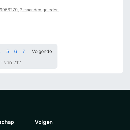
19966279
,
2 maanden geleden
4
5
6
7
Volgende
 1 van 212
schap
Volgen