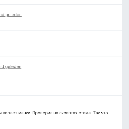
nd geleden
nd geleden
 виолет манки. Проверил на скриптах стима. Так что