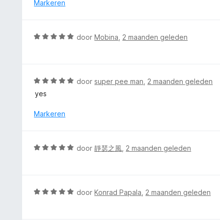
d
Markeren
5
5
e
v
r
a
i
W
n
door
Mobina
,
2 maanden geleden
n
a
5
g
a
:
r
5
d
W
door
super pee man
,
2 maanden geleden
v
e
a
a
yes
r
a
n
i
r
Markeren
5
n
d
g
e
:
r
W
door
靜瑟之風
,
2 maanden geleden
5
i
a
v
n
a
a
g
r
n
:
d
5
W
door
Konrad Papala
,
2 maanden geleden
5
e
a
v
r
a
a
i