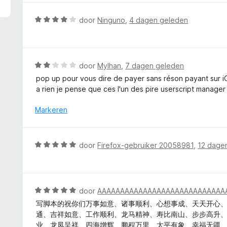
5
r
v
d
W
door
Ninguno
,
4 dagen geleden
a
e
a
n
r
a
5
i
r
n
d
W
door
Mylhan
,
7 dagen geleden
g
e
a
pop up pour vous dire de payer sans réson payant sur 
:
r
a
a rien je pense que ces l'un des pire userscript manager
5
i
r
v
n
d
Markeren
a
g
e
n
:
r
5
4
i
W
door
Firefox-gebruiker 20058981
,
12 dage
v
n
a
a
g
a
n
:
r
5
2
d
W
door
AAAAAAAAAAAAAAAAAAAAAAAAAAAA
v
e
a
a
写脚本的祝你们万事如意、诸事顺利、心想事成、天天开心
r
a
n
通、吉祥如意、工作顺利、龙马精神、寿比南山、步步高升
i
r
5
业、龙凤呈祥、四海增辉、鹏程万里、太平有象、幸福无疆