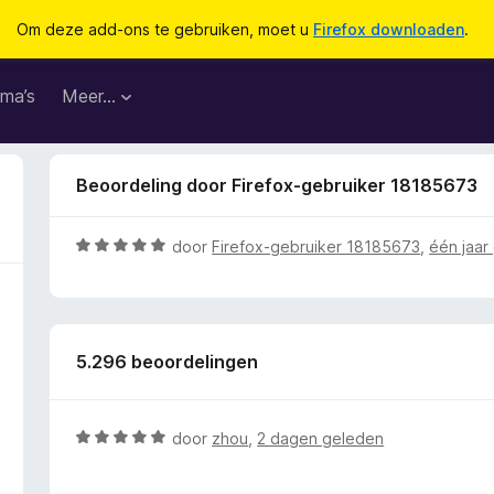
Om deze add-ons te gebruiken, moet u
Firefox downloaden
.
ma’s
Meer…
Beoordeling door Firefox-gebruiker 18185673
W
door
Firefox-gebruiker 18185673
,
één jaar
a
a
r
d
5.296 beoordelingen
e
r
i
n
W
door
zhou
,
2 dagen geleden
g
a
:
a