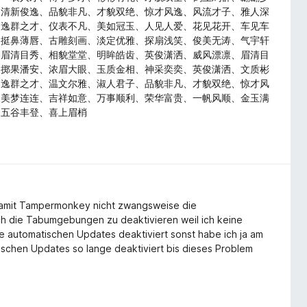
、清新俊逸、品貌非凡、才貌双绝、惊才风逸、风流才子、雅人深
、逸群之才、仪表不凡、美如冠玉、人见人爱、花见花开、车见车
、挺鼻薄唇、古雕刻画、淡定优雅、探扇浅笑、俊美无涛、气宇轩
、眉清目秀、相貌堂堂、明眸皓齿、英俊潇洒、威风漂凛、眉清目
、掷果潘安、浓眉大眼、玉质金相、神采奕奕、英俊潇洒、文质彬
、逸群之才、温文尔雅、淑人君子、品貌非凡、才貌双绝、惊才风
、美梦连连、吉祥如意、万事顺利、荣华富贵、一帆风顺、金玉满
、五谷丰登、喜上眉梢
amit Tampermonkey nicht zwangsweise die
ch die Tabumgebungen zu deaktivieren weil ich keine
 automatischen Updates deaktiviert sonst habe ich ja am
ischen Updates so lange deaktiviert bis dieses Problem