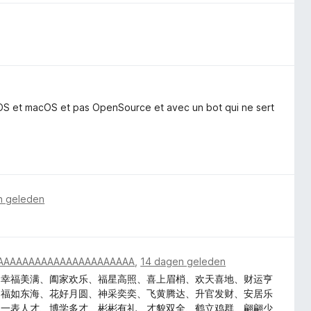
iOS et macOS et pas OpenSource et avec un bot qui ne sert
n geleden
AAAAAAAAAAAAAAAAAAAAAA
,
14 dagen geleden
、幸福美满、阖家欢乐、福星高照、喜上眉梢、欢天喜地、财运亨
、福如东海、花好月圆、神采奕奕、飞黄腾达、升官发财、安居乐
、一表人才、博学多才、彬彬有礼、才貌双全、鹤立鸡群、翩翩少