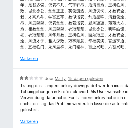
n
d
年、足智多谋、仪表不凡、气宇轩昂、眉清目秀、玉树临风
g
e
致、城北徐公、堂堂正正、英俊潇洒、风流倜傥、才貌双全
:
r
栽、才高八斗、学富五车、貌似潘安、剑眉星眸、清新俊逸
5
i
昂、风度翩翩、仪表堂堂、貌若潘安、威风凛凛、落落大方
v
n
秀、相貌堂堂、风度翩翩、衣冠楚楚、城北徐公、明眸皓齿
a
g
彬、衣冠楚楚、风华月貌、玉树临风、面如冠玉、才貌双全
n
:
逸、风流才子、雅人深致、万事顺意、幸福美满、官运亨通
5
5
堂、五福临门、龙凤呈祥、龙门精神、百业兴旺、六畜兴旺
v
a
Markeren
n
5
W
door
Marty
,
15 dagen geleden
a
Traurig das Tampermonkey downgradet werden muss d
a
Tabumgebungen in Firefox aktiviert. Als User wünsche i
r
Verwendung dafür habe. Für Tampermonkey habe ich die
d
nächsten Tag das Problem wieder. Ich lasse die automat
e
gelöst ist.
r
i
Markeren
n