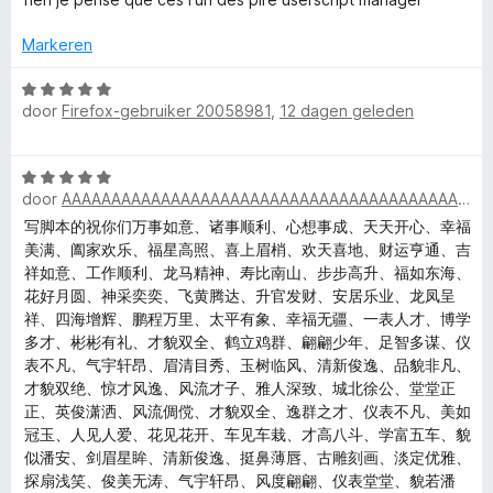
d
i
:
r
e
n
5
Markeren
r
g
v
T
i
:
a
W
n
4
door
Firefox-gebruiker 20058981
,
12 dagen geleden
n
a
g
v
5
a
a
:
a
r
W
2
n
d
m
door
AAAAAAAAAAAAAAAAAAAAAAAAAAAAAAAAAAAAAAAAAAAAAAAAAA
a
v
5
e
a
a
写脚本的祝你们万事如意、诸事顺利、心想事成、天天开心、幸福
r
p
r
n
美满、阖家欢乐、福星高照、喜上眉梢、欢天喜地、财运亨通、吉
i
d
5
祥如意、工作顺利、龙马精神、寿比南山、步步高升、福如东海、
n
e
花好月圆、神采奕奕、飞黄腾达、升官发财、安居乐业、龙凤呈
e
g
r
祥、四海增辉、鹏程万里、太平有象、幸福无疆、一表人才、博学
:
i
多才、彬彬有礼、才貌双全、鹤立鸡群、翩翩少年、足智多谋、仪
5
r
n
表不凡、气宇轩昂、眉清目秀、玉树临风、清新俊逸、品貌非凡、
v
g
才貌双绝、惊才风逸、风流才子、雅人深致、城北徐公、堂堂正
a
m
:
正、英俊潇洒、风流倜傥、才貌双全、逸群之才、仪表不凡、美如
n
5
冠玉、人见人爱、花见花开、车见车栽、才高八斗、学富五车、貌
5
v
o
似潘安、剑眉星眸、清新俊逸、挺鼻薄唇、古雕刻画、淡定优雅、
a
探扇浅笑、俊美无涛、气宇轩昂、风度翩翩、仪表堂堂、貌若潘