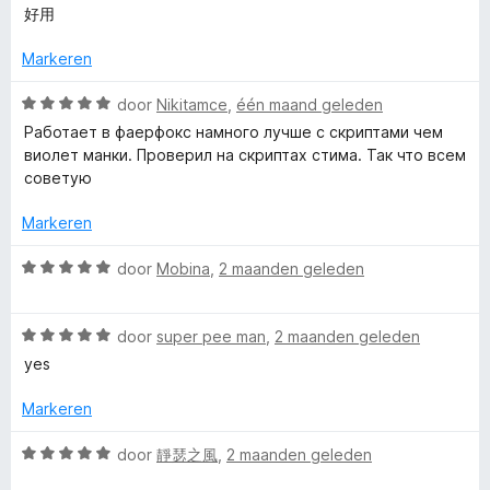
a
e
好用
g
a
r
r
:
n
d
i
Markeren
5
5
e
n
v
r
W
g
door
Nikitamce
,
één maand geleden
a
i
a
:
n
Работает в фаерфокс намного лучше с скриптами чем
n
a
5
5
виолет манки. Проверил на скриптах стима. Так что всем
g
r
v
советую
:
d
a
5
e
n
Markeren
v
r
5
a
i
W
door
Mobina
,
2 maanden geleden
n
n
a
5
g
a
:
W
r
door
super pee man
,
2 maanden geleden
5
a
d
yes
v
a
e
a
r
r
Markeren
n
d
i
5
e
n
W
door
靜瑟之風
,
2 maanden geleden
r
g
a