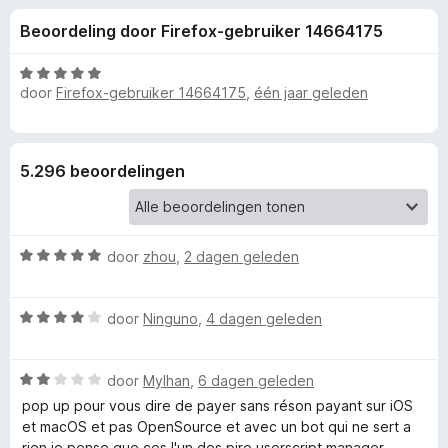
e
:
x
Beoordeling door Firefox-gebruiker 14664175
4
B
l
,
r
7
W
o
door
Firefox-gebruiker 14664175
,
één jaar geleden
i
v
a
w
a
a
n
r
s
n
5
d
e
5.296 beoordelingen
e
r
g
r
i
e
n
W
door
zhou
,
2 dagen geleden
g
a
:
n
a
5
W
r
door
Ninguno
,
4 dagen geleden
v
v
a
d
a
a
e
n
W
r
door
Mylhan
,
6 dagen geleden
r
o
5
a
d
i
pop up pour vous dire de payer sans réson payant sur iOS
a
e
n
et macOS et pas OpenSource et avec un bot qui ne sert a
o
r
r
g
rien je pense que ces l'un des pire userscript manager