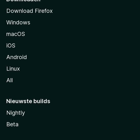
a
Download Firefox
g
Windows
i
n
macOS
a
iOS
Android
Linux
All
Nieuwste builds
Nightly
Beta