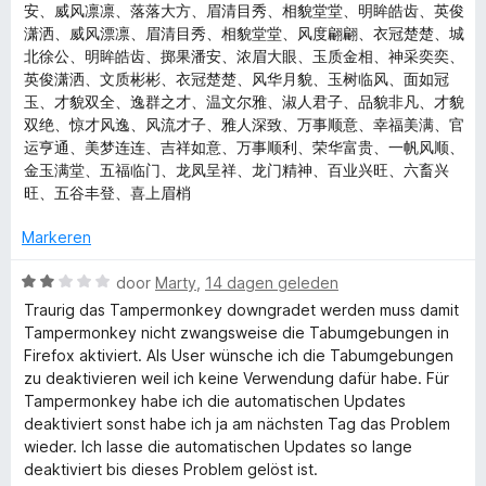
n
安、威风凛凛、落落大方、眉清目秀、相貌堂堂、明眸皓齿、英俊
n
5
潇洒、威风漂凛、眉清目秀、相貌堂堂、风度翩翩、衣冠楚楚、城
北徐公、明眸皓齿、掷果潘安、浓眉大眼、玉质金相、神采奕奕、
k
英俊潇洒、文质彬彬、衣冠楚楚、风华月貌、玉树临风、面如冠
玉、才貌双全、逸群之才、温文尔雅、淑人君子、品貌非凡、才貌
e
双绝、惊才风逸、风流才子、雅人深致、万事顺意、幸福美满、官
运亨通、美梦连连、吉祥如意、万事顺利、荣华富贵、一帆风顺、
金玉满堂、五福临门、龙凤呈祥、龙门精神、百业兴旺、六畜兴
y
旺、五谷丰登、喜上眉梢
Markeren
W
door
Marty
,
14 dagen geleden
a
Traurig das Tampermonkey downgradet werden muss damit
a
Tampermonkey nicht zwangsweise die Tabumgebungen in
r
Firefox aktiviert. Als User wünsche ich die Tabumgebungen
d
zu deaktivieren weil ich keine Verwendung dafür habe. Für
e
Tampermonkey habe ich die automatischen Updates
r
deaktiviert sonst habe ich ja am nächsten Tag das Problem
i
wieder. Ich lasse die automatischen Updates so lange
n
deaktiviert bis dieses Problem gelöst ist.