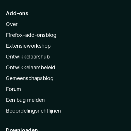
a
r
Add-ons
M
Over
o
z
Firefox-add-onsblog
i
Extensieworkshop
l
Ontwikkelaarshub
l
a
Ontwikkelaarsbeleid
’
Gemeenschapsblog
s
s
Forum
t
Een bug melden
a
Beoordelingsrichtlijnen
r
t
p
Downloaden