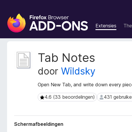
A
d
Extensies
The
d
-
o
n
M
Tab Notes
s
e
t
v
door
Wildsky
a
o
g
o
e
Open New Tab, and write down every piece
r
g
F
e
4.6 (33 beoordelingen)
431 gebruike
4.6 (33 beoordelingen)
431 gebruikers
i
v
r
e
n
e
s
f
Schermafbeeldingen
v
o