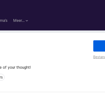
ma’s
Meer…
Bestan
 of your thought!
rs