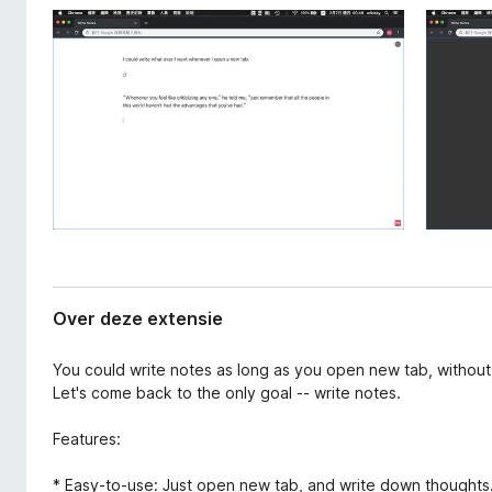
a
x
n
B
e
r
x
o
t
e
w
n
s
s
e
i
r
e
Over deze extensie
You could write notes as long as you open new tab, without 
Let's come back to the only goal -- write notes.
Features:
* Easy-to-use: Just open new tab, and write down thoughts