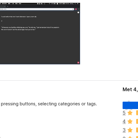
Met 4
E
pressing buttons, selecting categories or tags.
r
5
z
4
i
j
3
n
.