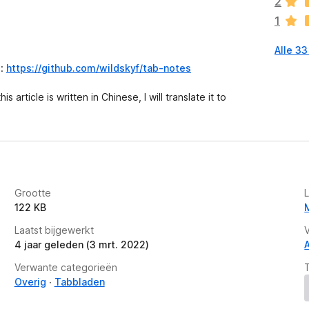
2
n
1
o
g
Alle 3
g
e
b:
https://github.com/wildskyf/tab-notes
e
n
this article is written in Chinese, I will translate it to
w
a
a
r
d
e
Grootte
L
r
122 KB
i
n
Laatst bijgewerkt
g
4 jaar geleden (3 mrt. 2022)
e
Verwante categorieën
n
Overig
Tabbladen