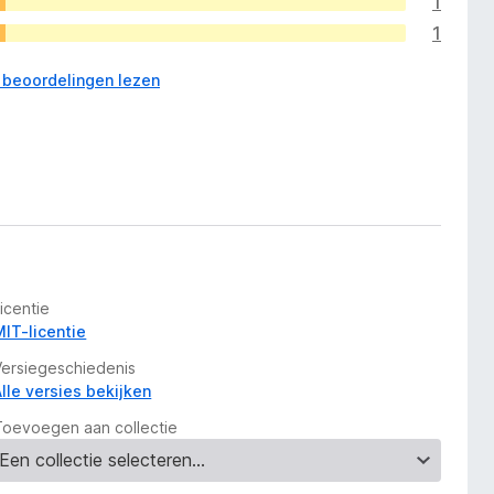
1
1
3 beoordelingen lezen
icentie
MIT-licentie
Versiegeschiedenis
Alle versies bekijken
Toevoegen aan collectie