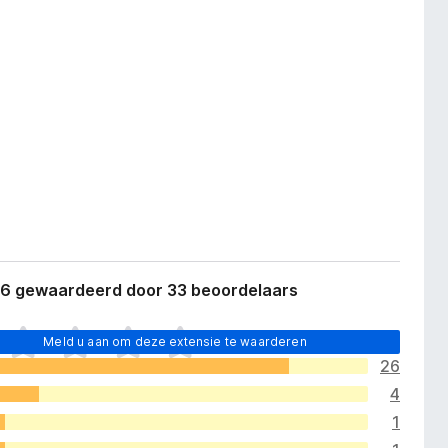
,6 gewaardeerd door 33 beoordelaars
Meld u aan om deze extensie te waarderen
26
4
1