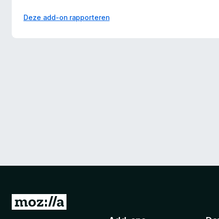
Deze add-on rapporteren
N
a