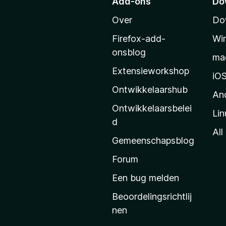
Add-ons
Do
a
Over
Do
r
M
Firefox-add-
Wi
o
onsblog
ma
z
Extensieworkshop
i
iO
l
Ontwikkelaarshub
An
l
Ontwikkelaarsbelei
Lin
a
d
’
All
Gemeenschapsblog
s
s
Forum
t
Een bug melden
a
Beoordelingsrichtlij
r
nen
t
p