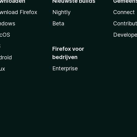
wnloaden
Nieuwste builds
Gemeen
wnload Firefox
Nightly
Connect
ndows
Beta
Contribu
cOS
Develope
S
Firefox voor
bedrijven
droid
Enterprise
ux