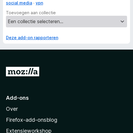
social media
vpn
Toevoegen aan collectie
Deze add-on rapporteren
N
a
a
r
Add-ons
M
Over
o
z
Firefox-add-onsblog
i
Extensieworkshop