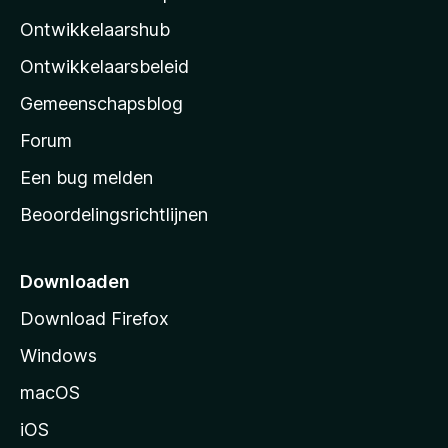
l
Ontwikkelaarshub
l
a
Ontwikkelaarsbeleid
’
Gemeenschapsblog
s
s
Forum
t
Een bug melden
a
Beoordelingsrichtlijnen
r
t
p
Downloaden
a
Download Firefox
g
Windows
i
n
macOS
a
iOS