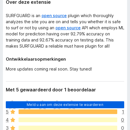
Over deze extensie
SURFGUARD is an
open source
plugin which thoroughly
analyzes the site you are on and tells you whether it is safe
to surf or not by using an
open source
API which employs ML
model for prediction having over 92.79% accuracy on
training data and 92.67% accuracy on testing data. This
makes SURFGUARD a reliable must have plugin for all!
Ontwikkelaarsopmerkingen
More updates coming real soon. Stay tuned!
Met 5 gewaardeerd door 1 beoordelaar
E
Meld u aan om deze extensie te waarderen
r
5
1
z
4
0
i
j
3
0