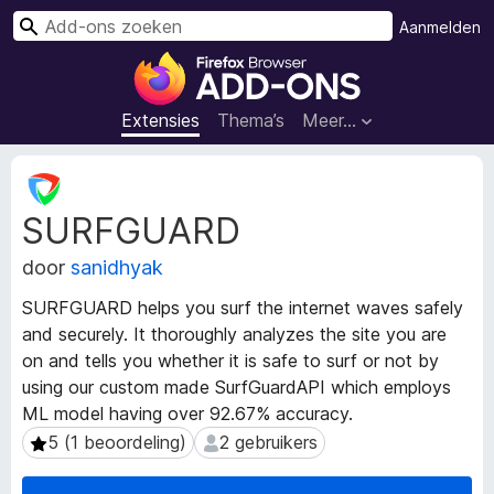
Z
Aanmelden
o
A
e
d
k
d
Extensies
Thema’s
Meer…
e
-
n
o
M
n
e
SURFGUARD
t
s
a
v
door
sanidhyak
g
o
e
o
SURFGUARD helps you surf the internet waves safely
g
r
and securely. It thoroughly analyzes the site you are
e
F
on and tells you whether it is safe to surf or not by
v
i
e
using our custom made SurfGuardAPI which employs
n
r
ML model having over 92.67% accuracy.
s
e
5 (1 beoordeling)
2 gebruikers
5 (1 beoordeling)
2 gebruikers
v
f
a
o