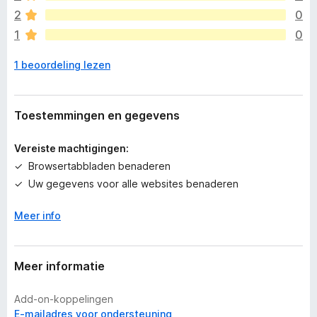
n
2
0
n
1
0
o
g
1 beoordeling lezen
g
e
e
n
Toestemmingen en gegevens
w
a
Vereiste machtigingen:
a
Browsertabbladen benaderen
r
Uw gegevens voor alle websites benaderen
d
e
Meer info
r
i
n
g
Meer informatie
e
n
Add-on-koppelingen
E-mailadres voor ondersteuning