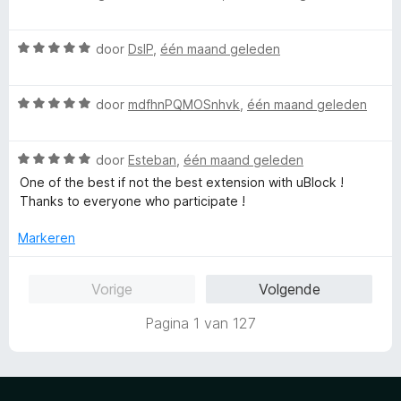
5
n
b
a
g
r
W
:
door
DslP
,
één maand geleden
d
e
a
1
e
a
v
r
W
r
door
mdfhnPQMOSnhvk
,
één maand geleden
a
i
a
d
n
n
a
e
5
g
W
r
door
Esteban
,
één maand geleden
r
:
a
d
i
One of the best if not the best extension with uBlock !
5
a
e
n
Thanks to everyone who participate !
v
r
r
g
a
d
i
:
Markeren
n
e
n
5
5
r
g
v
Vorige
Volgende
i
:
a
n
5
n
Pagina 1 van 127
g
v
5
:
a
5
n
v
5