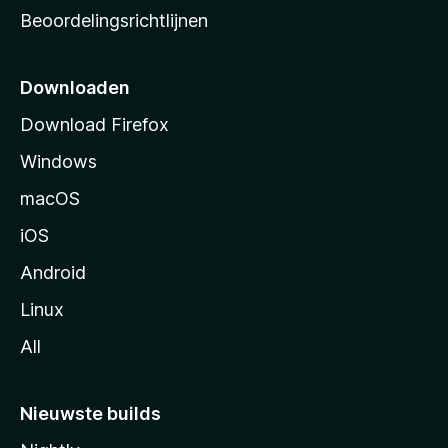
a
Beoordelingsrichtlijnen
r
t
p
Downloaden
a
Download Firefox
g
Windows
i
n
macOS
a
iOS
Android
Linux
All
Nieuwste builds