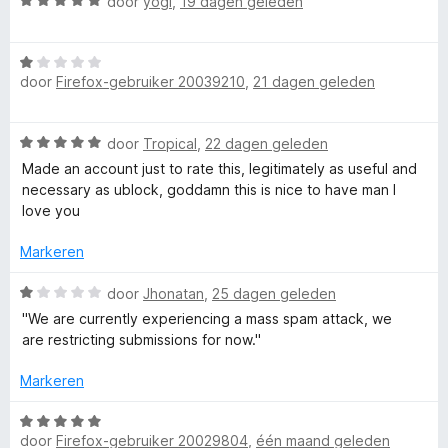
W
door
yogi
,
19 dagen geleden
d
n
5
a
e
g
p
v
a
r
:
a
W
r
i
5
n
s
door
Firefox-gebruiker 20039210
,
21 dagen geleden
a
d
n
v
5
a
e
g
a
r
o
r
:
n
W
door
Tropical
,
22 dagen geleden
d
i
5
5
a
e
n
Made an account just to rate this, legitimately as useful and
v
n
a
r
g
necessary as ublock, goddamn this is nice to have man I
a
r
i
:
love you
n
Y
d
n
5
5
e
g
Markeren
v
r
o
:
a
i
W
1
door
Jhonatan
,
25 dagen geleden
n
n
a
v
5
u
''We are currently experiencing a mass spam attack, we
g
a
a
are restricting submissions for now.''
:
r
n
T
5
d
5
Markeren
v
e
u
a
r
W
n
i
door
Firefox-gebruiker 20029804
,
één maand geleden
a