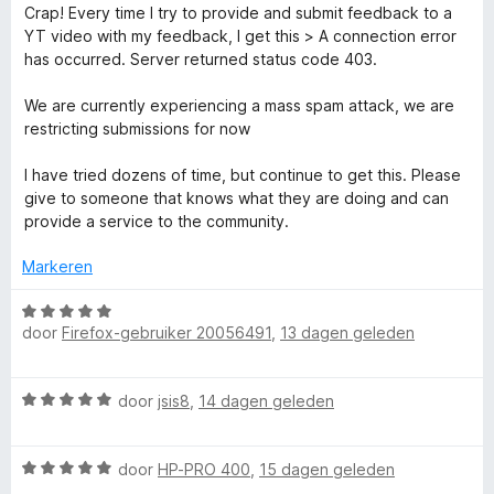
a
e
n
Crap! Every time I try to provide and submit feedback to a
5
l
5
r
r
g
YT video with my feedback, I get this > A connection error
v
d
i
:
has occurred. Server returned status code 403.
a
o
e
n
5
n
r
g
v
We are currently experiencing a mass spam attack, we are
5
c
i
:
a
restricting submissions for now
n
5
n
g
v
k
5
I have tried dozens of time, but continue to get this. Please
:
a
give to someone that knows what they are doing and can
1
n
provide a service to the community.
-
v
5
a
Markeren
S
n
5
W
door
Firefox-gebruiker 20056491
k
,
13 dagen geleden
a
a
r
i
W
door
jsis8
,
14 dagen geleden
d
a
e
p
a
r
W
r
door
HP-PRO 400
,
15 dagen geleden
i
a
d