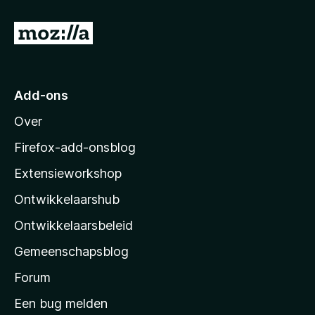
a
n
N
5
a
a
r
Add-ons
M
Over
o
z
Firefox-add-onsblog
i
Extensieworkshop
l
Ontwikkelaarshub
l
a
Ontwikkelaarsbeleid
’
Gemeenschapsblog
s
s
Forum
t
Een bug melden