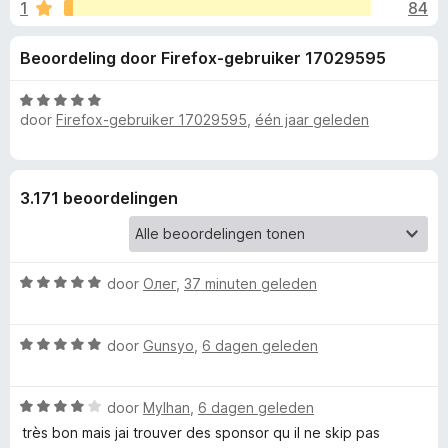
e
1
84
g
x
:
B
l
Beoordeling door Firefox-gebruiker 17029595
4
r
,
o
i
8
W
w
door
Firefox-gebruiker 17029595
,
één jaar geleden
v
a
s
n
a
a
e
n
r
5
d
r
g
3.171 beoordelingen
e
r
e
i
n
W
door
Олег
,
37 minuten geleden
n
g
a
:
a
5
v
W
r
door
Gunsyo
,
6 dagen geleden
v
a
d
a
o
a
e
n
W
r
door
Mylhan
,
6 dagen geleden
r
5
a
d
i
o
très bon mais jai trouver des sponsor qu il ne skip pas