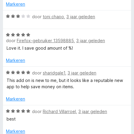
i
r
r
Markeren
:
n
d
i
5
5
e
e
n
W
door
toni chapo
,
3 jaar geleden
v
r
g
a
a
i
d
:
a
n
n
5
W
r
5
g
door
Firefox-gebruiker 13598885
,
3 jaar geleden
v
a
d
C
:
a
a
e
Love it. I save good amount of %!
5
n
r
r
o
v
5
d
i
Markeren
a
e
n
u
n
r
W
g
door
sharidgale1
,
3 jaar geleden
5
i
a
:
This add on is new to me, but it looks like a reputable new
n
a
3
p
app to help save money on items.
g
r
v
:
d
a
Markeren
o
5
e
n
v
r
5
W
door
Richard Villarroel
,
3 jaar geleden
n
a
i
a
best
n
n
a
C
5
g
r
Markeren