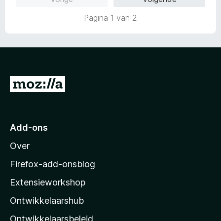
5
i
a
n
Pagina 1 van 2
n
g
5
:
5
v
a
n
N
5
a
a
r
Add-ons
M
Over
o
z
Firefox-add-onsblog
i
Extensieworkshop
l
Ontwikkelaarshub
l
a
Ontwikkelaarsbeleid