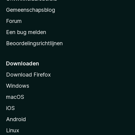
’
Gemeenschapsblog
s
s
Forum
t
Een bug melden
a
Beoordelingsrichtlijnen
r
t
p
Downloaden
a
Download Firefox
g
Windows
i
n
macOS
a
iOS
Android
Linux