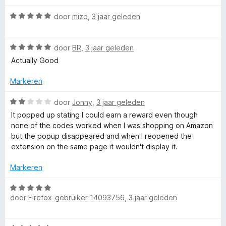
:
d
5
e
o
W
door
mizo
,
3 jaar geleden
v
r
a
a
i
a
d
n
n
W
r
door
BR
,
3 jaar geleden
5
g
a
d
Actually Good
e
:
a
e
5
r
r
Markeren
s
v
d
i
a
e
n
W
door
Jonny
,
3 jaar geleden
n
r
g
b
a
It popped up stating I could earn a reward even though
5
i
:
a
none of the codes worked when I was shopping on Amazon
n
5
r
but the popup disappeared and when I reopened the
y
g
v
d
extension on the same page it wouldn't display it.
:
a
e
R
5
n
r
Markeren
v
5
i
e
a
n
W
n
g
door
Firefox-gebruiker 14093756
,
3 jaar geleden
a
5
:
a
a
2
r