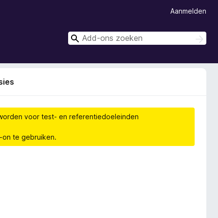
Aanmelden
Z
Z
o
o
e
e
k
k
e
sies
n
e
n
worden voor test- en referentiedoeleinden
d-on te gebruiken.