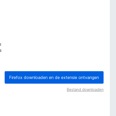
s
s
s
Firefox downloaden en de extensie ontvangen
Bestand downloaden