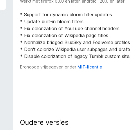
Werkt met firefox 60.0 en later, android 120.0 en later
* Support for dynamic bloom filter updates
* Update built-in bloom filters
* Fix colorization of YouTube channel headers
* Fix colorization of Wikipedia page titles
* Normalize bridged BlueSky and Fediverse profile
* Don't colorize Wikipedia user subpages and draft
* Disable colorization of legacy Tumblr custom site
Broncode vrijgegeven onder
MIT-licentie
Oudere versies