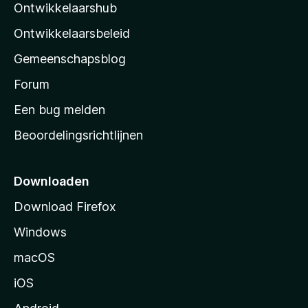
Ontwikkelaarshub
l
a
Ontwikkelaarsbeleid
’
Gemeenschapsblog
s
s
Forum
t
Een bug melden
a
Beoordelingsrichtlijnen
r
t
p
Downloaden
a
Download Firefox
g
Windows
i
n
macOS
a
iOS