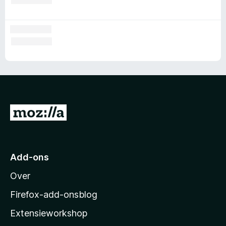
N
a
a
r
Add-ons
M
Over
o
z
Firefox-add-onsblog
i
Extensieworkshop
l