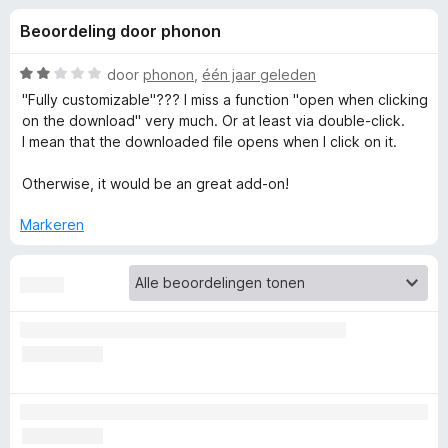
e
:
x
Beoordeling door phonon
4
B
l
,
r
1
W
door
phonon
,
één jaar geleden
o
i
v
a
"Fully customizable"??? I miss a function "open when clicking
w
a
a
on the download" very much. Or at least via double-click.
n
r
s
I mean that the downloaded file opens when I click on it.
n
5
d
e
e
Otherwise, it would be an great add-on!
r
g
r
i
Markeren
e
n
g
:
n
2
v
v
a
n
o
5
o