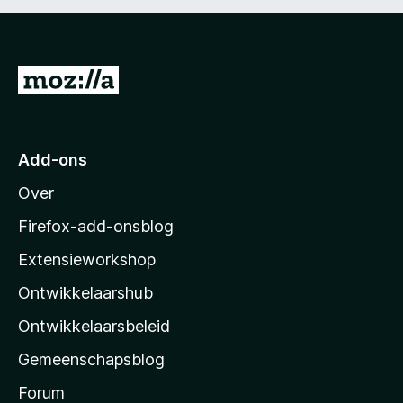
N
a
a
r
Add-ons
M
Over
o
z
Firefox-add-onsblog
i
Extensieworkshop
l
Ontwikkelaarshub
l
a
Ontwikkelaarsbeleid
’
Gemeenschapsblog
s
s
Forum