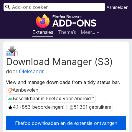
Z
Aanmelden
o
A
e
d
k
d
Extensies
Thema’s
Meer…
e
-
n
o
M
n
e
Download Manager (S3)
t
s
a
v
door
Oleksandr
g
o
e
o
View and manage downloads from a tidy status bar.
g
r
Aanbevolen
Aanbevolen
e
F
v
Beschikbaar in Firefox voor Android™
Beschikbaar in Firefox voor Android™
i
e
4.1 (853 beoordelingen)
51.391 gebruikers
4.1 (853 beoordelingen)
51.391 gebruikers
n
r
s
e
v
Firefox downloaden en de extensie ontvangen
f
a
o