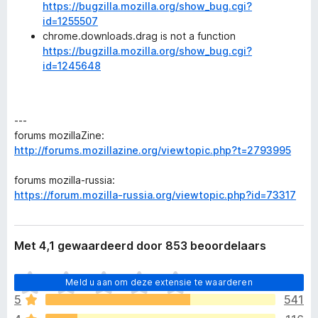
https://bugzilla.mozilla.org/show_bug.cgi?
id=1255507
chrome.downloads.drag is not a function
https://bugzilla.mozilla.org/show_bug.cgi?
id=1245648
---
forums mozillaZine:
http://forums.mozillazine.org/viewtopic.php?t=2793995
forums mozilla-russia:
https://forum.mozilla-russia.org/viewtopic.php?id=73317
Met 4,1 gewaardeerd door 853 beoordelaars
E
Meld u aan om deze extensie te waarderen
r
5
541
z