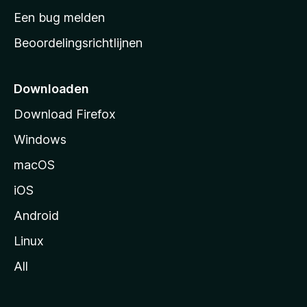
t
Een bug melden
a
Beoordelingsrichtlijnen
r
t
p
Downloaden
a
Download Firefox
g
Windows
i
n
macOS
a
iOS
Android
Linux
All