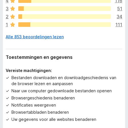
4
116
i
j
3
51
n
2
34
n
1
111
o
g
Alle 853 beoordelingen lezen
g
e
e
n
Toestemmingen en gegevens
w
a
Vereiste machtigingen:
a
Bestanden downloaden en downloadgeschiedenis van
r
de browser lezen en aanpassen
d
Naar uw computer gedownloade bestanden openen
e
r
Browsergeschiedenis benaderen
i
Notificaties weergeven
n
Browsertabbladen benaderen
g
Uw gegevens voor alle websites benaderen
e
n