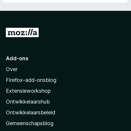
N
a
a
r
Add-ons
M
Over
o
z
Firefox-add-onsblog
i
Extensieworkshop
l
Ontwikkelaarshub
l
a
Ontwikkelaarsbeleid
’
Gemeenschapsblog
s