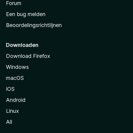
s
Forum
t
Een bug melden
a
Beoordelingsrichtlijnen
r
t
p
Downloaden
a
Download Firefox
g
Windows
i
n
macOS
a
iOS
Android
Linux
All