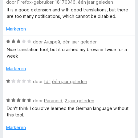
door
Firefox-gebruiker 18170346
,
één jaar geleden
a
d
i
:
T
a
e
n
It is a good extension and with good translations, but there
5
r
r
g
are too many notifications, which cannot be disabled.
v
r
d
i
:
a
e
n
Markeren
5
n
a
r
g
v
5
i
W
:
door
Андрей
,
één jaar geleden
a
n
a
1
n
n
Nice translation tool, but it crashed my browser twice for a
g
a
v
5
week
:
r
a
s
3
d
n
Markeren
v
e
5
l
a
r
W
door
fdf
,
één jaar geleden
n
i
a
a
5
n
a
g
W
r
door
Paranoid
,
2 jaar geleden
:
a
d
t
Don't think I could've learned the German language without
3
a
e
this tool.
v
r
r
i
a
d
i
Markeren
n
e
n