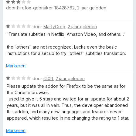
o
5
r
g
W
i
:
door
Firefox-gebruiker 18428762
,
2 jaar geleden
a
n
n
1
a
g
v
r
W
:
door
MartyGreg
,
2 jaar geleden
a
d
,
a
5
n
e
"Translate subtitles in Netflix, Amazon Video, and others..."
a
v
5
r
d
r
a
i
the "others" are not recognized. Lacks even the basic
d
n
n
instructions for a set up to try "others" subtitles translation.
i
e
5
g
r
:
Markeren
i
3
c
n
W
v
door
iG0R
,
2 jaar geleden
g
a
a
Please update the addon for Firefox to be the same as for
t
:
a
n
the Chrome browser.
1
r
5
I used to give it 5 stars and waited for an update for about 2
i
v
d
years, but it was all in vain. Thus, the developer abandoned
a
e
this addon, and many new languages and features never
n
o
r
appeared, which resulted in me changing the rating to 1 star.
5
i
n
Markeren
n
g