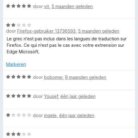
r
W
r
door
vit
,
5 maanden geleden
i
r
a
d
n
a
e
g
R
W
r
r
:
door
Firefox-gebruiker 13736593
,
5 maanden geleden
a
d
i
1
a
e
n
Le grec n'est pas inclus dans les langues de traduction sur
e
v
r
r
g
Firefox. Ce qui n'est pas le cas avec votre extrension sur
a
d
i
:
Edge Microsoft.
n
v
e
n
5
5
r
g
Markeren
v
e
i
:
a
n
W
5
door
bobomer
,
9 maanden geleden
n
r
g
a
v
5
:
a
a
W
2
r
door
Yousef
,
één jaar geleden
n
s
a
v
d
5
a
a
e
o
W
r
door
ingele
,
één jaar geleden
n
r
a
d
5
i
–
a
e
n
W
r
r
g