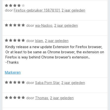
:
W
a
1
door
Firefox-gebruiker 15878101
,
2 jaar geleden
a
v
a
r
a
r
W
n
door
wa-Nadoo
,
2 jaar geleden
d
a
5
y
e
a
r
W
r
door
Islam
,
2 jaar geleden
i
a
d
n
Kindly release a new update Extension for Firefox browser,
a
e
g
Or at least to be same as Chrome browser, the extension on
r
r
:
Firefox is way behind Chrome browser's extension..
d
i
4
-Thanks
e
n
v
r
g
Markeren
a
i
:
n
n
5
W
door
Saba Porn Star
,
2 jaar geleden
5
g
v
a
:
a
a
5
n
W
r
door
Thomas
,
2 jaar geleden
v
5
a
d
a
a
e