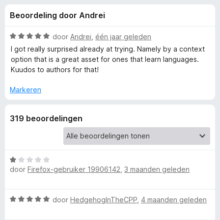
e
:
x
Beoordeling door Andrei
4
B
l
,
r
2
W
door
Andrei
,
één jaar geleden
o
i
v
a
I got really surprised already at trying. Namely by a context
w
a
a
option that is a great asset for ones that learn languages.
n
r
s
Kuudos to authors for that!
n
5
d
e
e
Markeren
r
g
r
i
e
319 beoordelingen
n
g
:
n
5
v
W
v
door
Firefox-gebruiker 19906142
,
3 maanden geleden
a
a
n
a
o
5
r
W
door
HedgehogInTheCPP
,
4 maanden geleden
d
a
o
e
a