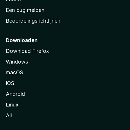
t
Een bug melden
a
Beoordelingsrichtlijnen
r
t
p
Downloaden
a
Download Firefox
g
Windows
i
n
macOS
a
iOS
Android
Linux
All