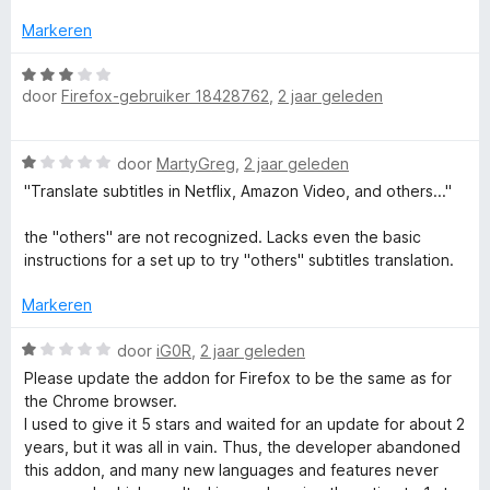
o
v
r
r
a
d
i
Markeren
n
e
n
n
5
r
g
W
i
:
door
Firefox-gebruiker 18428762
,
2 jaar geleden
a
,
n
1
a
g
v
r
d
W
:
door
MartyGreg
,
2 jaar geleden
a
d
a
5
n
e
"Translate subtitles in Netflix, Amazon Video, and others..."
i
a
v
5
r
r
a
i
the "others" are not recognized. Lacks even the basic
d
n
n
instructions for a set up to try "others" subtitles translation.
c
e
5
g
r
:
Markeren
t
i
3
n
W
v
door
iG0R
,
2 jaar geleden
i
g
a
a
Please update the addon for Firefox to be the same as for
:
a
n
the Chrome browser.
1
o
r
5
I used to give it 5 stars and waited for an update for about 2
v
d
years, but it was all in vain. Thus, the developer abandoned
a
e
this addon, and many new languages and features never
n
n
r