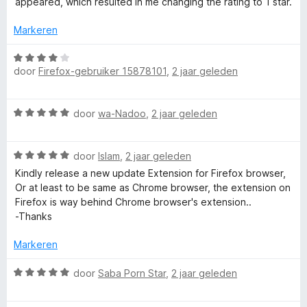
appeared, which resulted in me changing the rating to 1 star.
5
i
a
n
Markeren
g
r
:
W
1
door
Firefox-gebruiker 15878101
,
2 jaar geleden
a
v
y
a
a
r
W
n
door
wa-Nadoo
,
2 jaar geleden
d
a
5
e
a
r
W
r
door
Islam
,
2 jaar geleden
i
a
d
n
Kindly release a new update Extension for Firefox browser,
a
e
g
Or at least to be same as Chrome browser, the extension on
r
r
:
Firefox is way behind Chrome browser's extension..
d
i
4
-Thanks
e
n
v
r
g
Markeren
a
i
:
n
n
5
W
door
Saba Porn Star
,
2 jaar geleden
5
g
v
a
:
a
a