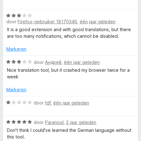
5
n
a
d
T
v
5
a
e
a
W
r
r
r
door
Firefox-gebruiker 18170346
,
één jaar geleden
n
a
d
i
5
a
e
n
It is a good extension and with good translations, but there
a
r
r
g
are too many notifications, which cannot be disabled.
d
i
:
e
n
Markeren
5
n
r
g
v
i
W
:
door
Андрей
,
één jaar geleden
a
s
n
a
1
n
Nice translation tool, but it crashed my browser twice for a
g
a
v
5
week
l
:
r
a
3
d
n
Markeren
v
e
a
5
a
r
W
door
fdf
,
één jaar geleden
n
i
a
t
5
n
a
g
W
r
door
Paranoid
,
2 jaar geleden
i
:
a
d
Don't think I could've learned the German language without
3
a
e
this tool.