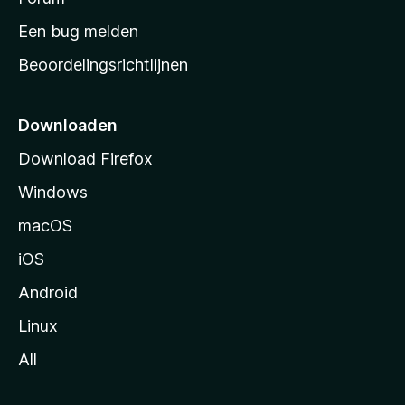
t
Een bug melden
a
Beoordelingsrichtlijnen
r
t
p
Downloaden
a
Download Firefox
g
Windows
i
n
macOS
a
iOS
Android
Linux
All