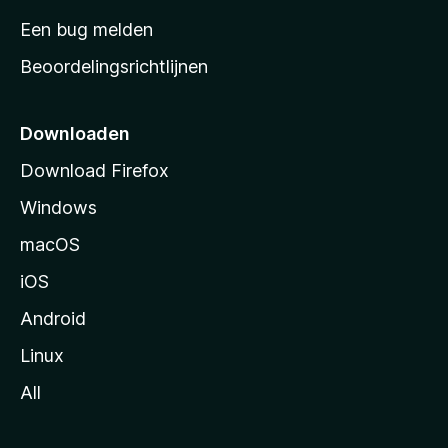
t
Een bug melden
a
Beoordelingsrichtlijnen
r
t
p
Downloaden
a
Download Firefox
g
Windows
i
n
macOS
a
iOS
Android
Linux
All