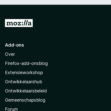
N
a
a
r
Add-ons
M
Over
o
z
Firefox-add-onsblog
i
Extensieworkshop
l
Ontwikkelaarshub
l
a
Ontwikkelaarsbeleid
’
Gemeenschapsblog
s
s
Forum