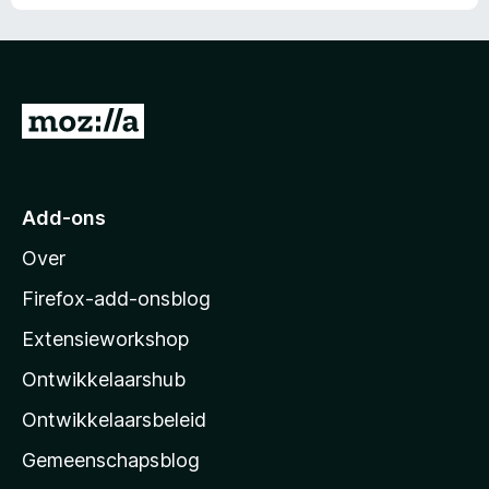
N
a
a
r
Add-ons
M
Over
o
z
Firefox-add-onsblog
i
Extensieworkshop
l
Ontwikkelaarshub
l
a
Ontwikkelaarsbeleid
’
Gemeenschapsblog
s