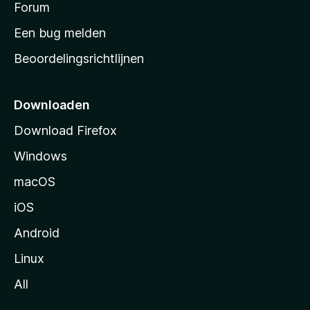
s
Forum
t
Een bug melden
a
Beoordelingsrichtlijnen
r
t
p
Downloaden
a
Download Firefox
g
Windows
i
n
macOS
a
iOS
Android
Linux
All