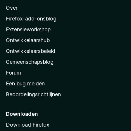
M
Over
o
z
Firefox-add-onsblog
i
Extensieworkshop
l
Ontwikkelaarshub
l
a
Ontwikkelaarsbeleid
’
Gemeenschapsblog
s
s
Forum
t
Een bug melden
a
Beoordelingsrichtlijnen
r
t
p
Downloaden
a
Download Firefox
g