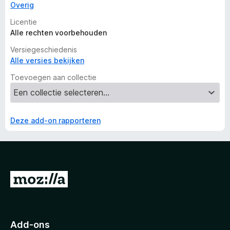
Overig
Licentie
Alle rechten voorbehouden
Versiegeschiedenis
Alle versies bekijken
Toevoegen aan collectie
Deze add-on rapporteren
N
a
a
r
Add-ons