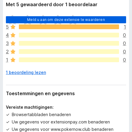
Met 5 gewaardeerd door 1 beoordelaar
E
Meld u aan om deze extensie te waarderen
r
5
1
z
4
0
i
j
3
0
n
2
0
n
1
0
o
g
1 beoordeling lezen
g
e
e
n
Toestemmingen en gegevens
w
a
Vereiste machtigingen:
a
Browsertabbladen benaderen
r
Uw gegevens voor extensionpay.com benaderen
d
e
Uw gegevens voor www.pokernow.club benaderen