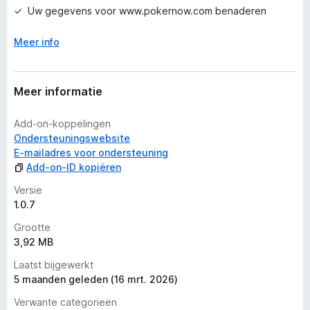
r
Uw gegevens voor www.pokernow.com benaderen
i
n
Meer info
g
e
n
Meer informatie
Add-on-koppelingen
Ondersteuningswebsite
E-mailadres voor ondersteuning
Add-on-ID kopiëren
Versie
1.0.7
Grootte
3,92 MB
Laatst bijgewerkt
5 maanden geleden (16 mrt. 2026)
Verwante categorieën