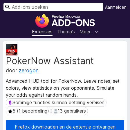
Z
Aanmelden
o
A
e
d
k
d
Extensies
Thema’s
Meer…
e
-
n
o
M
n
e
PokerNow Assistant
t
s
a
v
door
zerogon
g
o
e
o
Advanced HUD tool for PokerNow. Leave notes, set
g
r
colors, view statistics on your opponents. Simulate
e
F
your odds against random hands.
v
i
e
Sommige functies kunnen betaling vereisen
Sommige functies kunnen betaling vereisen
n
r
5 (1 beoordeling)
13 gebruikers
5 (1 beoordeling)
13 gebruikers
s
e
v
f
a
Firefox downloaden en de extensie ontvangen
o