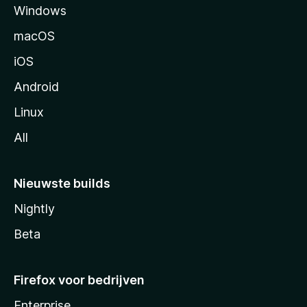
Windows
i
n
macOS
a
iOS
Android
Linux
All
Nieuwste builds
Nightly
Beta
Firefox voor bedrijven
Enterprise