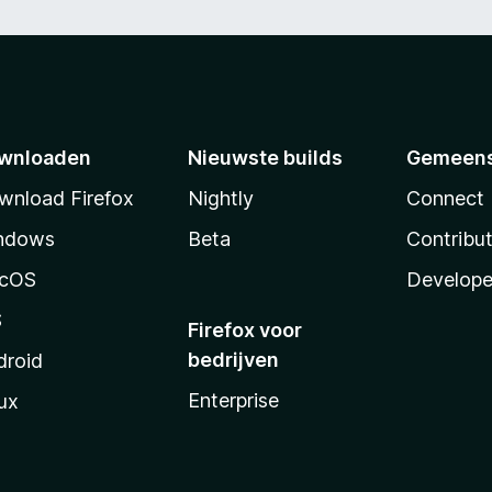
wnloaden
Nieuwste builds
Gemeen
wnload Firefox
Nightly
Connect
ndows
Beta
Contribu
cOS
Develope
S
Firefox voor
bedrijven
droid
Enterprise
ux