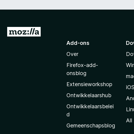
N
a
Add-ons
Do
a
Over
Do
r
M
Firefox-add-
Wi
o
onsblog
ma
z
Extensieworkshop
i
iO
l
Ontwikkelaarshub
An
l
Ontwikkelaarsbelei
Lin
a
d
’
All
Gemeenschapsblog
s