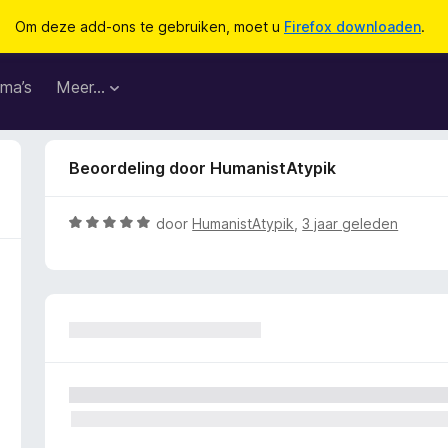
Om deze add-ons te gebruiken, moet u
Firefox downloaden
.
ma’s
Meer…
Beoordeling door HumanistAtypik
W
door
HumanistAtypik
,
3 jaar geleden
a
a
r
d
e
r
i
n
g
: