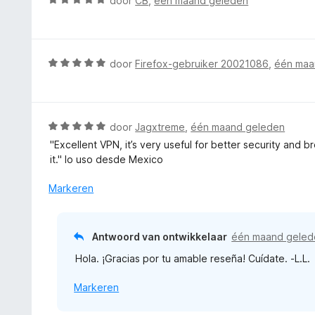
door
CB
,
één maand geleden
g
e
a
:
r
a
1
i
r
v
n
d
W
door
Firefox-gebruiker 20021086
,
één maa
a
g
e
a
n
:
r
a
5
5
i
r
v
n
d
W
door
Jagxtreme
,
één maand geleden
a
g
e
a
n
"Excellent VPN, it’s very useful for better security and 
:
r
a
5
it." lo uso desde Mexico
5
i
r
v
n
d
Markeren
a
g
e
n
:
r
5
5
i
Antwoord van ontwikkelaar
één maand geled
v
n
a
Hola. ¡Gracias por tu amable reseña! Cuídate. -L.L.
g
n
:
5
Markeren
5
v