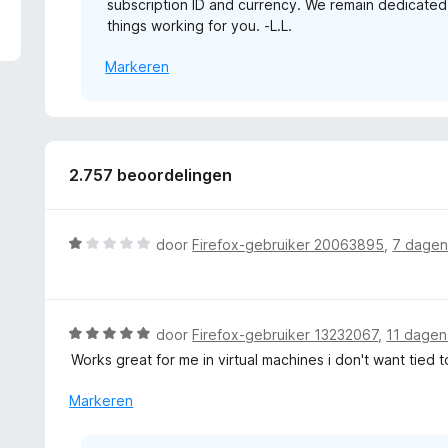
subscription ID and currency. We remain dedicated
1
things working for you. -L.L.
v
a
Markeren
n
5
2.757 beoordelingen
W
door
Firefox-gebruiker 20063895
,
7 dagen
a
a
r
d
W
door
Firefox-gebruiker 13232067
,
11 dagen
e
a
Works great for me in virtual machines i don't want tied 
r
a
i
r
Markeren
n
d
g
e