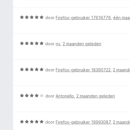
5
W
door
Firefox-gebruiker 17616776
,
één maa
a
a
r
d
W
door
nv
,
2 maanden geleden
e
a
r
a
i
r
n
d
W
door
Firefox-gebruiker 18390722
,
2 maand
g
e
a
:
r
a
5
i
r
v
n
d
W
door
Antonello
,
2 maanden geleden
a
g
e
a
n
:
r
a
5
5
i
r
v
n
d
W
door
Firefox-gebruiker 19993087
,
2 maand
a
g
e
a
n