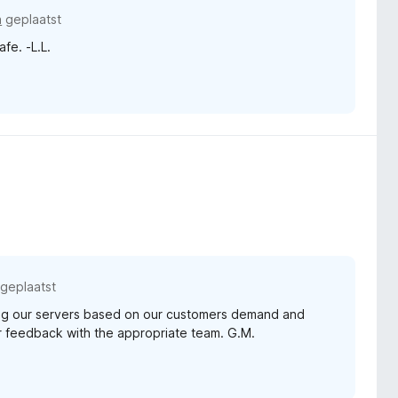
n
geplaatst
fe. -L.L.
geplaatst
ding our servers based on our customers demand and
our feedback with the appropriate team. G.M.