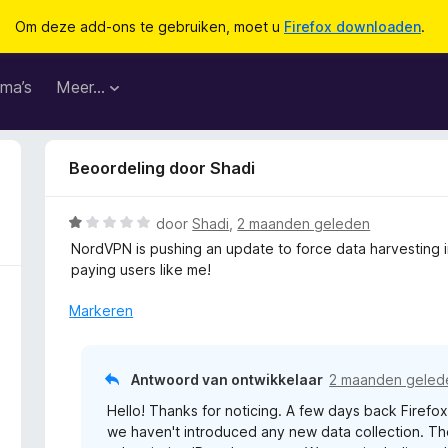
Om deze add-ons te gebruiken, moet u
Firefox downloaden
.
ma’s
Meer…
Beoordeling door Shadi
W
door
Shadi
,
2 maanden geleden
a
NordVPN is pushing an update to force data harvesting 
a
paying users like me!
r
d
Markeren
e
r
i
Antwoord van ontwikkelaar
2 maanden geled
n
Hello! Thanks for noticing. A few days back Firef
g
we haven't introduced any new data collection. The
: