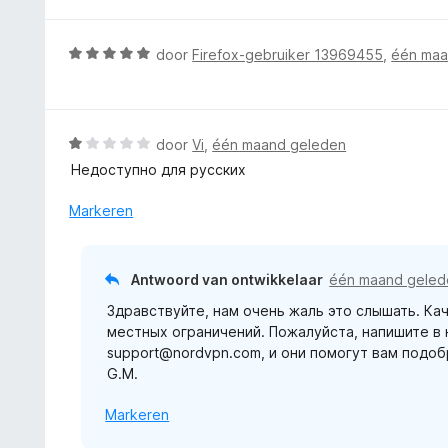
a
n
5
W
door
Firefox-gebruiker 13969455
,
één maa
a
a
r
d
W
door
Vi
,
één maand geleden
e
a
Недоступно для русских
r
a
i
r
Markeren
n
d
g
e
:
r
Antwoord van ontwikkelaar
één maand geled
5
i
v
Здравствуйте, нам очень жаль это слышать. Ка
n
a
местных ограничений. Пожалуйста, напишите в
g
n
support@nordvpn.com, и они помогут вам подо
:
5
G.M.
1
v
Markeren
a
n