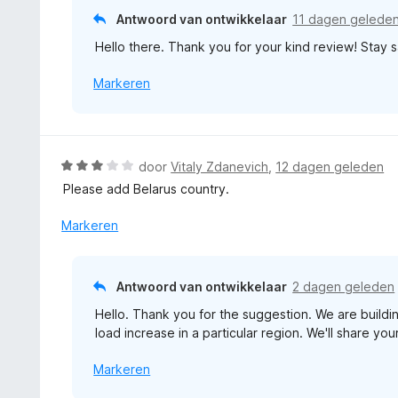
:
r
Antwoord van ontwikkelaar
11 dagen gelede
1
i
v
Hello there. Thank you for your kind review! Stay sa
n
a
g
n
Markeren
:
5
5
v
a
n
W
door
Vitaly Zdanevich
,
12 dagen geleden
5
a
Please add Belarus country.
a
r
Markeren
d
e
r
Antwoord van ontwikkelaar
2 dagen geleden
i
Hello. Thank you for the suggestion. We are buil
n
load increase in a particular region. We'll share y
g
:
Markeren
3
v