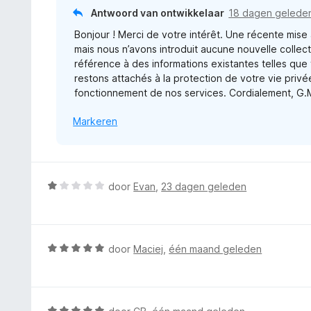
:
r
5
Antwoord van ontwikkelaar
18 dagen gelede
5
i
v
Bonjour ! Merci de votre intérêt. Une récente mise à
n
a
mais nous n’avons introduit aucune nouvelle colle
g
n
référence à des informations existantes telles que
:
5
restons attachés à la protection de votre vie privé
1
fonctionnement de nos services. Cordialement, G.
v
a
Markeren
n
5
W
door
Evan
,
23 dagen geleden
a
a
r
d
W
door
Maciej
,
één maand geleden
e
a
r
a
i
r
n
d
W