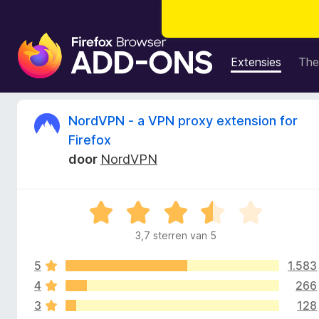
A
d
Extensies
The
d
-
o
B
NordVPN - a VPN proxy extension for
n
Firefox
s
e
door
NordVPN
v
o
o
o
W
r
o
a
F
3,7 sterren van 5
a
i
r
r
r
5
1.583
d
e
e
4
266
d
f
r
3
128
i
o