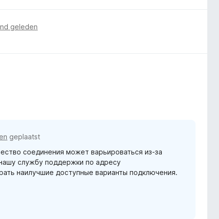
nd geleden
en
geplaatst
чество соединения может варьироваться из-за
 нашу службу поддержки по адресу
брать наилучшие доступные варианты подключения.