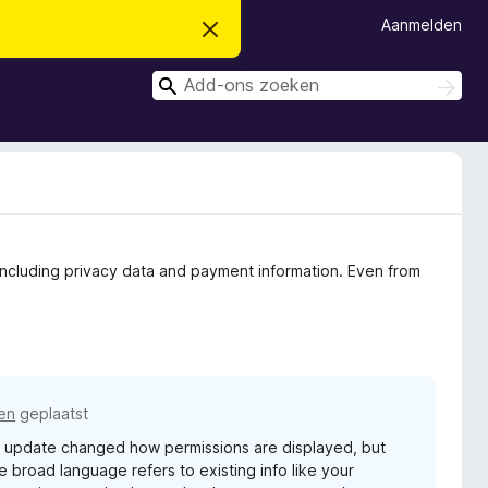
Aanmelden
D
i
t
Z
b
Z
e
o
o
r
e
e
i
k
c
k
e
h
n
e
t
v
n
e
r
b
including privacy data and payment information. Even from
e
r
g
e
n
en
geplaatst
ox update changed how permissions are displayed, but
 broad language refers to existing info like your