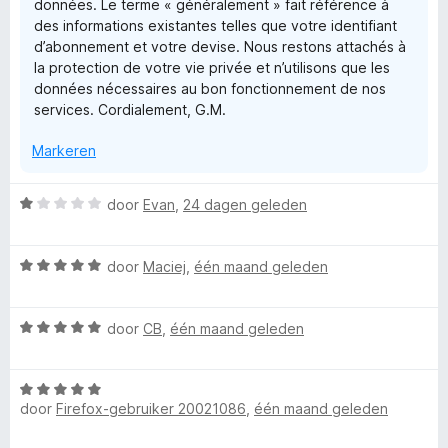
données. Le terme « généralement » fait référence à
v
des informations existantes telles que votre identifiant
a
o
d’abonnement et votre devise. Nous restons attachés à
n
la protection de votre vie privée et n’utilisons que les
5
r
données nécessaires au bon fonctionnement de nos
services. Cordialement, G.M.
F
Markeren
i
W
door
Evan
,
24 dagen geleden
r
a
a
W
r
door
Maciej
,
één maand geleden
e
a
d
a
e
f
W
r
door
CB
,
één maand geleden
r
a
d
i
o
a
e
n
W
r
r
g
door
Firefox-gebruiker 20021086
,
één maand geleden
a
d
i
:
x
a
e
n
1