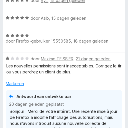
e
W
door
RyL
,
15 dagen geleden
a
a
x
W
r
door
Asib
,
15 dagen geleden
a
d
t
a
e
W
r
r
e
door
Firefox-gebruiker 15550585
,
18 dagen geleden
a
d
i
a
e
n
r
r
g
n
W
door
Maxime TEISSIER
,
21 dagen geleden
d
i
:
a
e
n
Les nouvelles permissions sont inacceptables. Corrigez le tir
5
s
a
r
g
ou vous perdrez un client de plus.
v
r
i
:
a
i
d
n
Markeren
5
n
e
g
v
5
r
o
:
a
Antwoord van ontwikkelaar
i
5
n
20 dagen geleden
geplaatst
n
v
5
n
Bonjour ! Merci de votre intérêt. Une récente mise à jour
g
a
de Firefox a modifié l’affichage des autorisations, mais
:
n
f
nous n’avons introduit aucune nouvelle collecte de
1
5