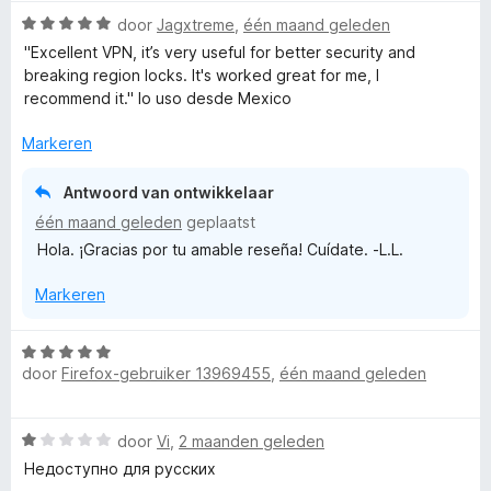
r
r
g
v
W
door
Jagxtreme
,
één maand geleden
d
i
:
a
a
e
n
"Excellent VPN, it’s very useful for better security and
5
n
a
r
g
breaking region locks. It's worked great for me, I
v
5
r
i
:
recommend it." lo uso desde Mexico
a
d
n
5
n
e
g
Markeren
v
5
r
:
a
i
5
n
Antwoord van ontwikkelaar
n
v
5
één maand geleden
geplaatst
g
a
Hola. ¡Gracias por tu amable reseña! Cuídate. -L.L.
:
n
5
5
Markeren
v
a
n
W
5
door
Firefox-gebruiker 13969455
,
één maand geleden
a
a
r
W
door
Vi
,
2 maanden geleden
d
a
e
Недоступно для русских
a
r