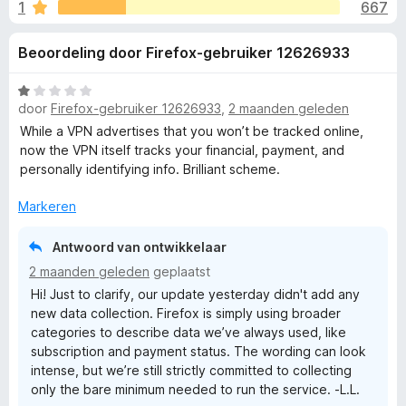
e
1
667
g
x
:
B
l
Beoordeling door Firefox-gebruiker 12626933
3
r
,
o
i
7
W
w
door
Firefox-gebruiker 12626933
,
2 maanden geleden
v
a
s
n
a
a
While a VPN advertises that you won’t be tracked online,
e
n
r
now the VPN itself tracks your financial, payment, and
5
d
r
personally identifying info. Brilliant scheme.
g
e
r
Markeren
e
i
n
Antwoord van ontwikkelaar
n
g
2 maanden geleden
geplaatst
:
Hi! Just to clarify, our update yesterday didn't add any
1
v
new data collection. Firefox is simply using broader
v
categories to describe data we’ve always used, like
a
o
subscription and payment status. The wording can look
n
intense, but we’re still strictly committed to collecting
5
only the bare minimum needed to run the service. -L.L.
o