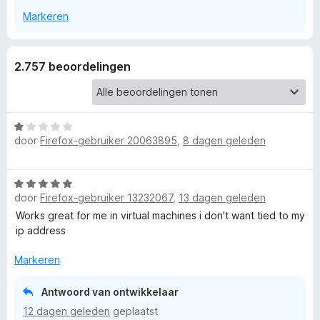
Markeren
r
N
2.757 beoordelingen
o
r
W
door
Firefox-gebruiker 20063895
,
8 dagen geleden
a
a
d
r
W
d
V
door
Firefox-gebruiker 13232067
,
13 dagen geleden
a
e
a
Works great for me in virtual machines i don't want tied to my
r
P
r
ip address
i
d
n
e
Markeren
N
g
r
:
i
1
Antwoord van ontwikkelaar
-
n
v
12 dagen geleden
geplaatst
g