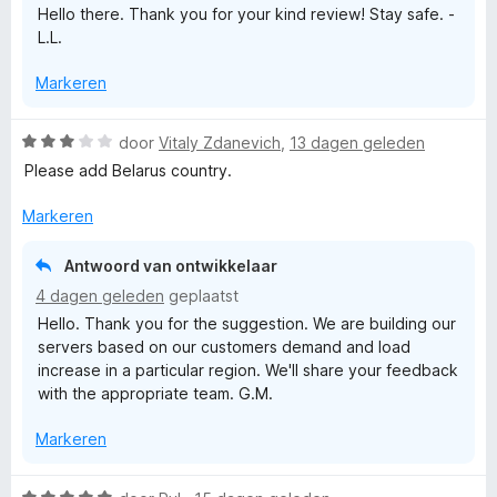
a
Hello there. Thank you for your kind review! Stay safe. -
a
:
n
L.L.
5
5
v
V
Markeren
a
n
P
5
W
door
Vitaly Zdanevich
,
13 dagen geleden
a
Please add Belarus country.
N
a
r
Markeren
p
d
e
Antwoord van ontwikkelaar
r
r
4 dagen geleden
geplaatst
i
Hello. Thank you for the suggestion. We are building our
n
o
servers based on our customers demand and load
g
increase in a particular region. We'll share your feedback
:
x
with the appropriate team. G.M.
3
v
Markeren
y
a
n
5