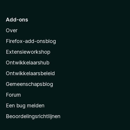
a
a
n
a
5
r
Add-ons
M
Over
o
z
Firefox-add-onsblog
i
Extensieworkshop
l
Ontwikkelaarshub
l
a
Ontwikkelaarsbeleid
’
Gemeenschapsblog
s
s
Forum
t
Een bug melden
a
Beoordelingsrichtlijnen
r
t