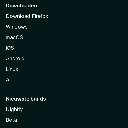
p
Downloaden
a
Download Firefox
g
Windows
i
n
macOS
a
iOS
Android
Linux
All
Nieuwste builds
Nightly
Beta