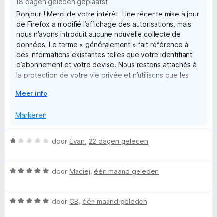
e
18 dagen geleden
geplaatst
n
v
5
Bonjour ! Merci de votre intérêt. Une récente mise à jour
g
a
x
de Firefox a modifié l’affichage des autorisations, mais
:
n
nous n’avons introduit aucune nouvelle collecte de
1
5
données. Le terme « généralement » fait référence à
t
v
des informations existantes telles que votre identifiant
a
d’abonnement et votre devise. Nous restons attachés à
n
e
la protection de votre vie privée et n’utilisons que les
5
données nécessaires au bon fonctionnement de nos
n
V
Meer info
services. Cordialement, G.M.
o
u
Markeren
s
w
u
i
W
door
Evan
,
22 dagen geleden
i
a
t
a
o
v
W
r
door
Maciej
,
één maand geleden
o
a
d
o
n
a
e
r
W
r
door
CB
,
één maand geleden
r
f
a
d
i