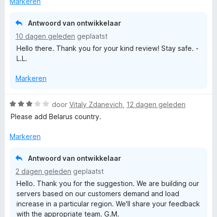
e
Markeren
g
r
:
r
i
1
Antwoord van ontwikkelaar
n
v
10 dagen geleden
geplaatst
N
g
a
Hello there. Thank you for your kind review! Stay safe. -
:
n
L.L.
o
5
5
v
Markeren
a
r
n
5
W
door
Vitaly Zdanevich
,
12 dagen geleden
d
a
Please add Belarus country.
a
V
r
Markeren
d
P
e
Antwoord van ontwikkelaar
r
2 dagen geleden
geplaatst
i
N
Hello. Thank you for the suggestion. We are building our
n
servers based on our customers demand and load
g
-
increase in a particular region. We'll share your feedback
:
with the appropriate team. G.M.
3