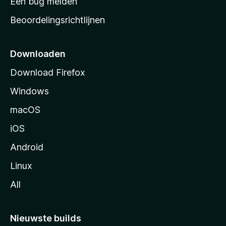
Een bug melden
a
Beoordelingsrichtlijnen
r
t
p
Downloaden
a
Download Firefox
g
Windows
i
n
macOS
a
iOS
Android
Linux
All
Nieuwste builds