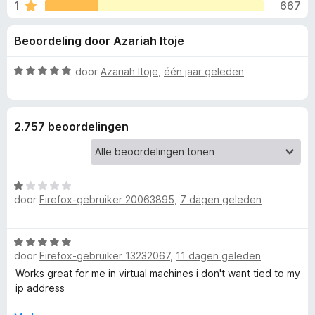
e
1
667
g
x
:
B
l
Beoordeling door Azariah Itoje
3
r
,
o
i
7
W
door
Azariah Itoje
,
één jaar geleden
w
v
a
s
n
a
a
e
n
r
2.757 beoordelingen
5
d
r
g
e
r
e
i
W
n
door
Firefox-gebruiker 20063895
,
7 dagen geleden
a
n
g
a
:
r
5
v
W
d
v
door
Firefox-gebruiker 13232067
,
11 dagen geleden
a
e
a
o
a
Works great for me in virtual machines i don't want tied to my
r
n
r
ip address
i
5
d
o
n