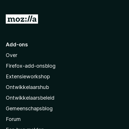
g
a
:
n
5
5
N
v
a
a
n
a
5
r
Add-ons
M
Over
o
z
Firefox-add-onsblog
i
Extensieworkshop
l
Ontwikkelaarshub
l
a
Ontwikkelaarsbeleid
’
Gemeenschapsblog
s
s
Forum
t