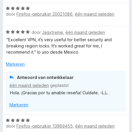
a
e
n
W
r
o
r
g
door
Firefox-gebruiker 20021086
,
één maand geleden
a
d
i
:
a
e
n
1
r
r
r
g
v
W
door
Jagxtreme
,
één maand geleden
d
i
:
a
F
a
e
n
"Excellent VPN, it’s very useful for better security and
5
n
a
r
g
breaking region locks. It's worked great for me, I
v
5
r
i
i
:
recommend it." lo uso desde Mexico
a
d
n
5
n
e
g
Markeren
v
5
r
r
:
a
i
5
n
Antwoord van ontwikkelaar
e
n
v
5
één maand geleden
geplaatst
g
a
Hola. ¡Gracias por tu amable reseña! Cuídate. -L.L.
f
:
n
5
5
Markeren
v
o
a
n
W
x
5
door
Firefox-gebruiker 13969455
,
één maand geleden
a