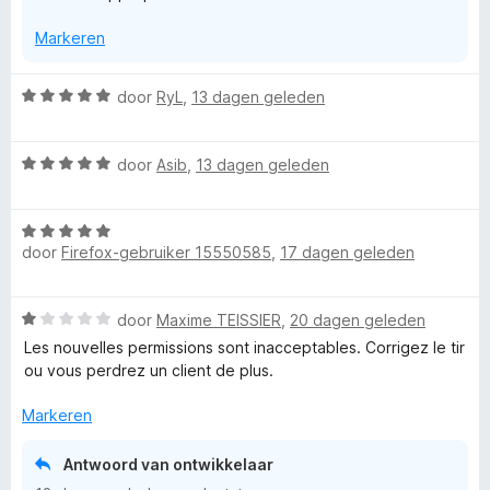
a
v
Markeren
a
n
V
5
W
door
RyL
,
13 dagen geleden
a
P
a
W
r
door
Asib
,
13 dagen geleden
N
a
d
a
e
p
W
r
r
door
Firefox-gebruiker 15550585
,
17 dagen geleden
a
d
i
a
r
e
n
r
r
g
W
door
Maxime TEISSIER
,
20 dagen geleden
d
i
:
o
a
e
n
Les nouvelles permissions sont inacceptables. Corrigez le tir
5
a
r
g
ou vous perdrez un client de plus.
v
x
r
i
:
a
d
n
Markeren
5
n
e
y
g
v
5
r
:
a
Antwoord van ontwikkelaar
i
5
n