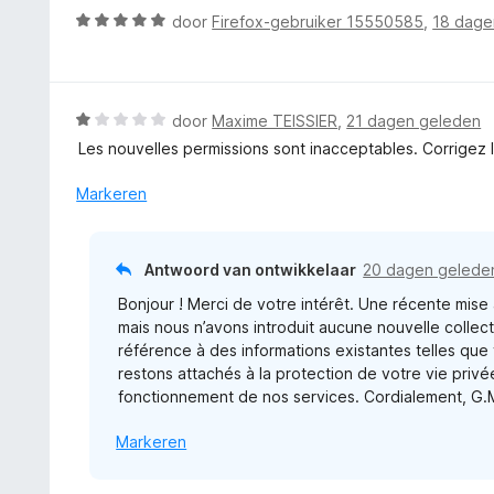
n
d
W
door
Firefox-gebruiker 15550585
,
18 dage
g
e
a
:
r
a
5
i
r
v
n
d
W
door
Maxime TEISSIER
,
21 dagen geleden
a
g
e
a
n
Les nouvelles permissions sont inacceptables. Corrigez l
:
r
a
5
5
i
r
Markeren
v
n
d
a
g
e
n
:
r
5
Antwoord van ontwikkelaar
20 dagen gelede
5
i
v
Bonjour ! Merci de votre intérêt. Une récente mise à
n
a
mais nous n’avons introduit aucune nouvelle colle
g
n
référence à des informations existantes telles que
:
5
restons attachés à la protection de votre vie privé
1
fonctionnement de nos services. Cordialement, G.
v
a
Markeren
n
5