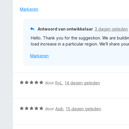
a
r
Markeren
d
e
r
Antwoord van ontwikkelaar
3 dagen geleden
i
Hello. Thank you for the suggestion. We are buil
n
load increase in a particular region. We'll share y
g
:
Markeren
3
v
a
n
5
W
door
RyL
,
14 dagen geleden
a
a
r
d
W
door
Asib
,
15 dagen geleden
e
a
r
a
i
r