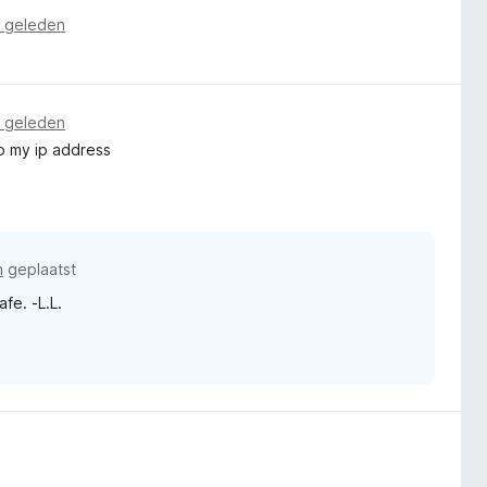
 geleden
 geleden
to my ip address
n
geplaatst
fe. -L.L.