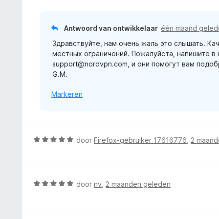
d
g
e
:
r
Antwoord van ontwikkelaar
één maand geled
5
i
v
Здравствуйте, нам очень жаль это слышать. Ка
n
a
местных ограничений. Пожалуйста, напишите в
g
n
support@nordvpn.com, и они помогут вам подо
:
5
G.M.
1
v
Markeren
a
n
5
W
door
Firefox-gebruiker 17616776
,
2 maand
a
a
r
d
W
door
nv
,
2 maanden geleden
e
a
r
a
i
r