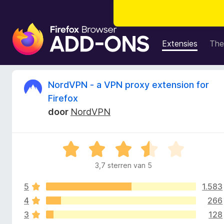
A
d
Extensies
The
d
-
o
B
NordVPN - a VPN proxy extension for
n
Firefox
s
e
door
NordVPN
v
o
o
o
W
r
o
a
F
3,7 sterren van 5
a
i
r
r
r
5
1.583
d
e
e
4
266
d
f
r
3
128
i
o