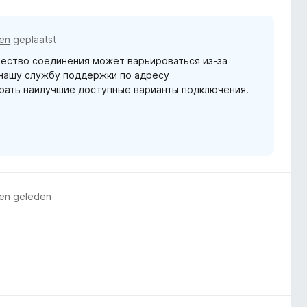
en
geplaatst
чество соединения может варьироваться из-за
 нашу службу поддержки по адресу
брать наилучшие доступные варианты подключения.
en geleden