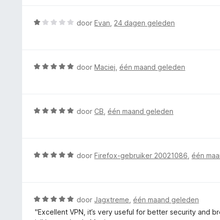
W
door
Evan
,
24 dagen geleden
a
a
r
d
W
door
Maciej
,
één maand geleden
e
a
r
a
i
r
n
d
W
door
CB
,
één maand geleden
g
e
a
:
r
a
1
i
r
v
n
d
W
door
Firefox-gebruiker 20021086
,
één maa
a
g
e
a
n
:
r
a
5
5
i
r
v
n
d
W
door
Jagxtreme
,
één maand geleden
a
g
e
a
n
"Excellent VPN, it’s very useful for better security and 
:
r
a