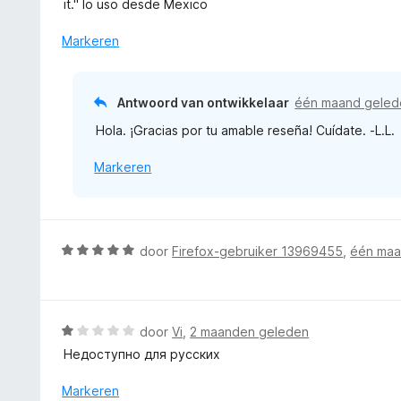
5
it." lo uso desde Mexico
5
i
r
v
n
d
Markeren
a
g
e
n
:
r
5
5
i
Antwoord van ontwikkelaar
één maand geled
v
n
a
Hola. ¡Gracias por tu amable reseña! Cuídate. -L.L.
g
n
:
5
Markeren
5
v
a
n
5
W
door
Firefox-gebruiker 13969455
,
één maa
a
a
r
d
W
door
Vi
,
2 maanden geleden
e
a
Недоступно для русских
r
a
i
r
Markeren
n