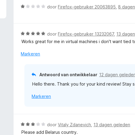
W
door
Firefox-gebruiker 20063895
,
8 dagen
a
a
r
d
W
door
Firefox-gebruiker 13232067
,
13 dagen
e
a
Works great for me in virtual machines i don't want tied 
r
a
i
r
Markeren
n
d
g
e
:
r
Antwoord van ontwikkelaar
12 dagen gelede
1
i
v
Hello there. Thank you for your kind review! Stay sa
n
a
g
n
Markeren
:
5
5
v
a
n
W
door
Vitaly Zdanevich
,
13 dagen geleden
5
a
Please add Belarus country.