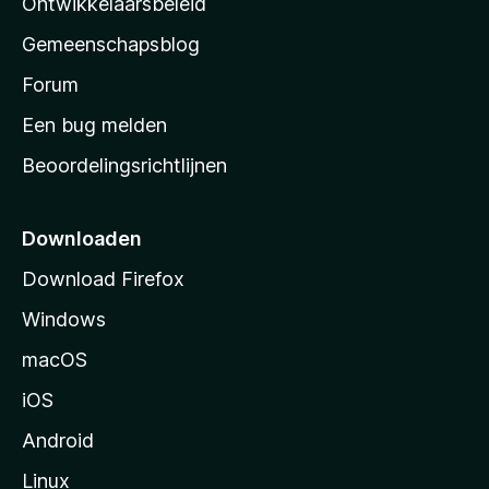
Ontwikkelaarsbeleid
’
Gemeenschapsblog
s
s
Forum
t
Een bug melden
a
Beoordelingsrichtlijnen
r
t
p
Downloaden
a
Download Firefox
g
Windows
i
n
macOS
a
iOS
Android
Linux