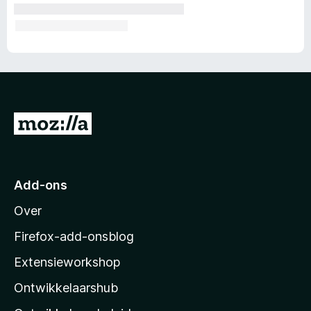
N
a
a
r
Add-ons
M
Over
o
z
Firefox-add-onsblog
i
Extensieworkshop
l
Ontwikkelaarshub
l
a