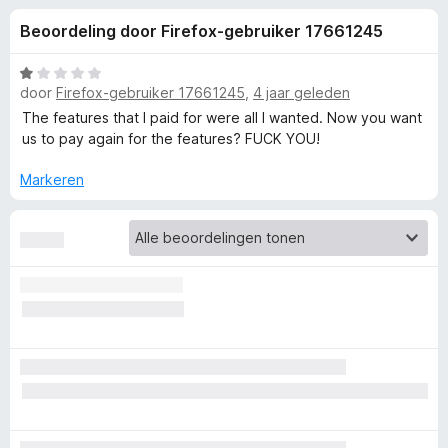
e
:
x
Beoordeling door Firefox-gebruiker 17661245
3
B
l
,
r
7
W
o
door
Firefox-gebruiker 17661245
,
4 jaar geleden
i
v
a
w
a
a
The features that I paid for were all I wanted. Now you want
n
r
s
us to pay again for the features? FUCK YOU!
n
5
d
e
e
Markeren
r
g
r
i
e
n
g
:
n
1
v
v
a
n
o
5
o