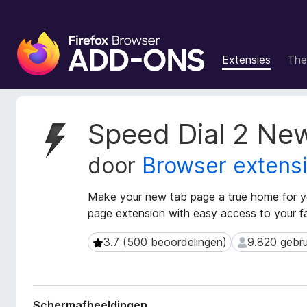
A
d
Extensies
The
d
-
o
n
M
Speed Dial 2 Ne
s
e
t
v
door
Browser extens
a
o
g
o
e
Make your new tab page a true home for yo
r
g
page extension with easy access to your fa
F
e
i
v
3.7 (500 beoordelingen)
9.820 gebru
3.7 (500 beoordelingen)
9.820 gebruik
r
e
n
e
s
f
v
o
Schermafbeeldingen