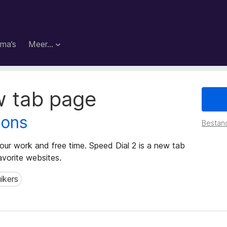
ma’s
Meer…
w tab page
ions
Bestan
ur work and free time. Speed Dial 2 is a new tab
vorite websites.
ikers
ers