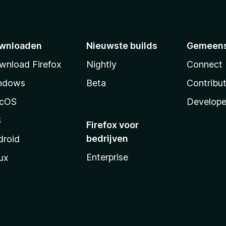
wnloaden
Nieuwste builds
Gemeen
wnload Firefox
Nightly
Connect
ndows
Beta
Contribu
cOS
Develope
S
Firefox voor
bedrijven
droid
Enterprise
ux