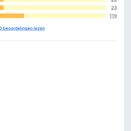
23
119
00 beoordelingen lezen