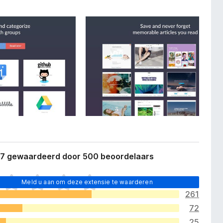
,7 gewaardeerd door 500 beoordelaars
Meld u aan om deze extensie te waarderen
261
72
25