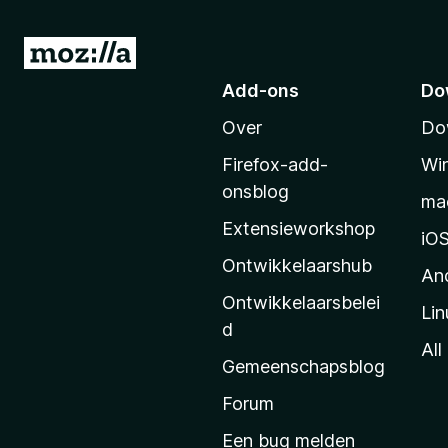
N
a
Add-ons
Do
a
Over
Do
r
M
Firefox-add-
Wi
o
onsblog
ma
z
Extensieworkshop
i
iO
l
Ontwikkelaarshub
An
l
Ontwikkelaarsbelei
Lin
a
d
’
All
Gemeenschapsblog
s
s
Forum
t
Een bug melden