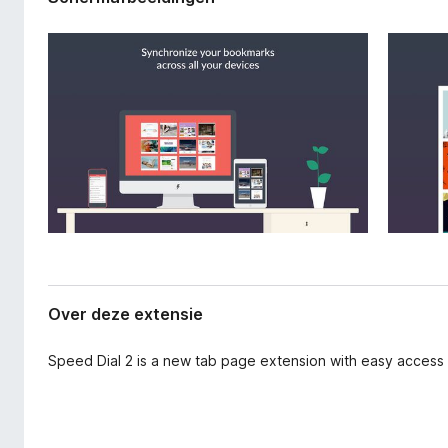
a
x
n
B
e
r
x
o
t
e
w
n
s
s
e
i
r
e
Over deze extensie
Speed Dial 2 is a new tab page extension with easy access 