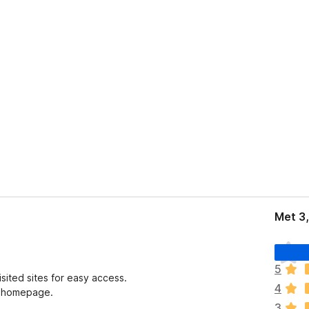
Met 3
E
r
5
z
sited sites for easy access.
4
i
nd homepage.
j
3