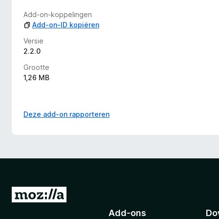
Add-on-koppelingen
Add-on-ID kopiëren
Versie
2.2.0
Grootte
1,26 MB
Deze add-on rapporteren
N
a
Add-ons
Do