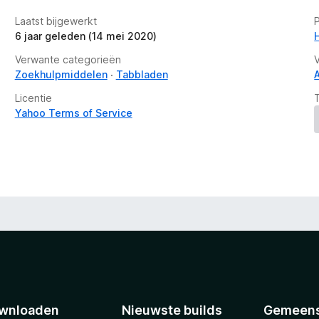
Laatst bijgewerkt
6 jaar geleden (14 mei 2020)
Verwante categorieën
Zoekhulpmiddelen
Tabbladen
Licentie
Yahoo Terms of Service
wnloaden
Nieuwste builds
Gemeen