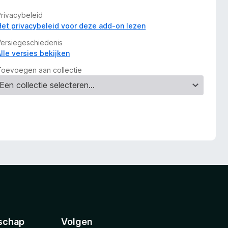
Privacybeleid
Het privacybeleid voor deze add-on lezen
Versiegeschiedenis
Alle versies bekijken
Toevoegen aan collectie
schap
Volgen