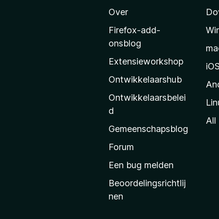
a
Over
Do
r
M
Firefox-add-
Wi
o
onsblog
ma
z
Extensieworkshop
i
iO
l
Ontwikkelaarshub
An
l
Ontwikkelaarsbelei
Lin
a
d
’
All
Gemeenschapsblog
s
s
Forum
t
Een bug melden
a
Beoordelingsrichtlij
r
nen
t
p