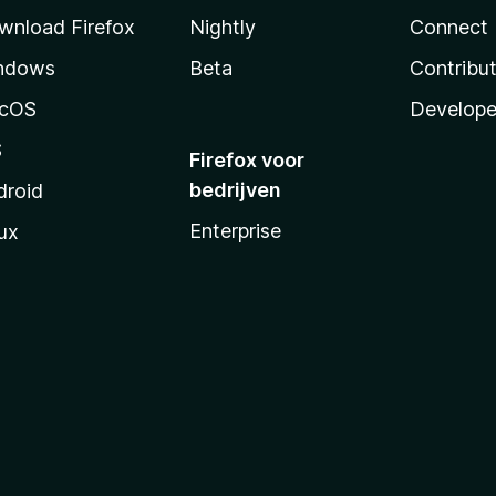
wnload Firefox
Nightly
Connect
ndows
Beta
Contribu
cOS
Develope
S
Firefox voor
bedrijven
droid
Enterprise
ux