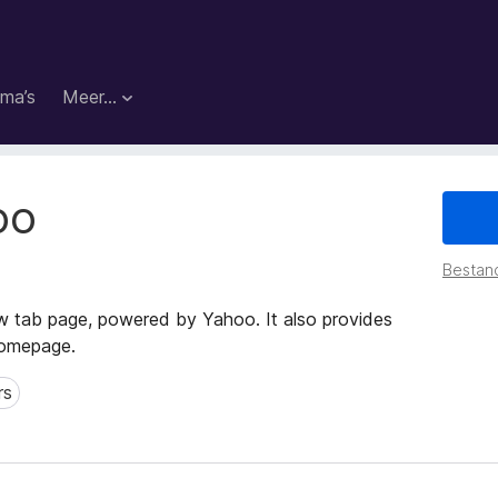
ma’s
Meer…
oo
Bestan
ew tab page, powered by Yahoo. It also provides
homepage.
rs