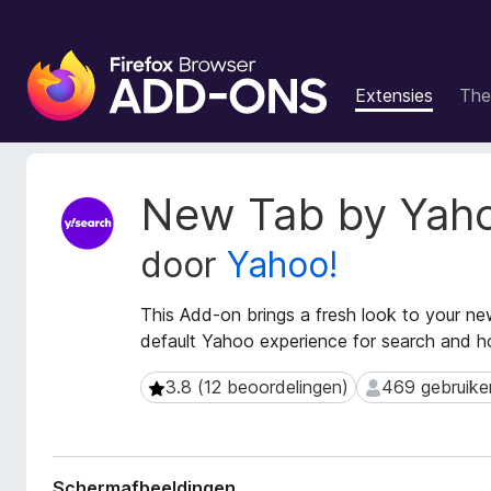
A
d
Extensies
The
d
-
o
n
M
New Tab by Yah
s
e
t
v
door
Yahoo!
a
o
g
o
e
This Add-on brings a fresh look to your n
r
g
default Yahoo experience for search and 
F
e
i
v
3.8 (12 beoordelingen)
469 gebruike
3.8 (12 beoordelingen)
469 gebruikers
r
e
n
e
s
f
v
o
Schermafbeeldingen