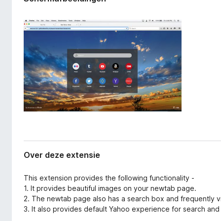
a
x
n
B
e
r
x
o
t
e
w
n
s
s
e
i
r
e
Over deze extensie
This extension provides the following functionality -
1. It provides beautiful images on your newtab page.
2. The newtab page also has a search box and frequently vi
3. It also provides default Yahoo experience for search a