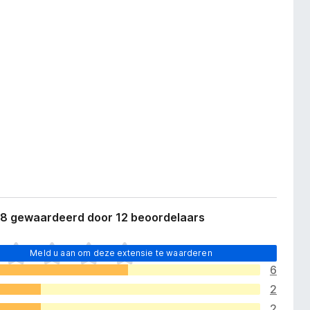
,8 gewaardeerd door 12 beoordelaars
Meld u aan om deze extensie te waarderen
6
2
2