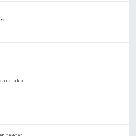
en.
en geleden
en geleden