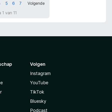
4
5
6
7
Volgende
 1 van 11
schap
Volgen
Instagram
te
YouTube
r
TikTok
Bluesky
Podcast