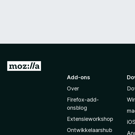
N
a
Add-ons
Do
a
Over
Do
r
M
Firefox-add-
Wi
o
onsblog
ma
z
Extensieworkshop
i
iO
l
Ontwikkelaarshub
An