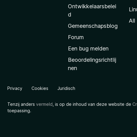
l
Ontwikkelaarsbelei
Lin
a
d
’
All
Gemeenschapsblog
s
s
Forum
t
Een bug melden
a
Beoordelingsrichtlij
r
nen
t
p
a
Privacy
Cookies
Juridisch
g
i
Tenzij anders
vermeld
, is op de inhoud van deze website de
Cr
n
toepassing.
a