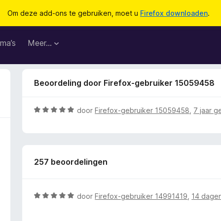
Om deze add-ons te gebruiken, moet u
Firefox downloaden
.
ma’s
Meer…
Beoordeling door Firefox-gebruiker 15059458
W
door
Firefox-gebruiker 15059458
,
7 jaar g
a
a
r
d
257 beoordelingen
e
r
i
n
W
door
Firefox-gebruiker 14991419
,
14 dage
g
a
:
a